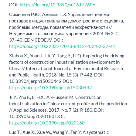
DOI:
https://doi.org/10.3390/su16177606
Симионов Р.Ю., Ажимов Т.З. Управление цепями
поставок в индустриальном домостроении: специфика,
проблемы, методы, показатели эффективности //
Недвижимость: экономика, управление. 2024. № 2. С.
37–40. EDN CEOEJV. DOI:
https://doi.org/10.22337/2073-8412-2024-2-37-41
Xiahou X., Yuan J., Liu Y., Tang Y., Li Q. Exploring the driving
factors of construction industrialization development in
China // International Journal of Environmental Research
and Public Health. 2018. No. 15 (3). P. 442. DOI:
10.3390/ijerph15030442 DOI:
https://doi.org/10.3390/ijerph15030442
Ji Y., Zhu F., Li H.X., Al-Hussein M. Construction
industrialization in China: current profile and the prediction
// Applied Sciences. 2017. No. 7 (2). P. 180. DOI:
10.3390/app7020180 DOI:
https://doi.org/10.3390/app7020180
Luo T., Xue X., Xue W., Wang Y., Tan Y. A systematic