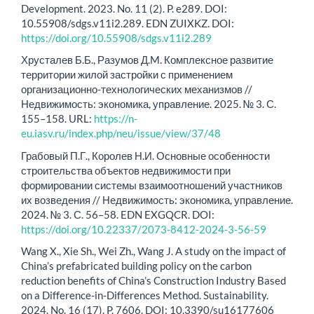
Development. 2023. No. 11 (2). P. e289. DOI:
10.55908/sdgs.v11i2.289. EDN ZUIXKZ. DOI:
https://doi.org/10.55908/sdgs.v11i2.289
Хрусталев Б.Б., Разумов Д.M. Комплексное развитие
территории жилой застройки с применением
организационно-технологических механизмов //
Недвижимость: экономика, управление. 2025. № 3. С.
155–158. URL:
https://n-
eu.iasv.ru/index.php/neu/issue/view/37/48
Грабовый П.Г., Королев Н.И. Основные особенности
строительства объектов недвижимости при
формировании системы взаимоотношений участников
их возведения // Недвижимость: экономика, управление.
2024. № 3. С. 56–58. EDN EXGQCR. DOI:
https://doi.org/10.22337/2073-8412-2024-3-56-59
Wang X., Xie Sh., Wei Zh., Wang J. A study on the impact of
China’s prefabricated building policy on the carbon
reduction benefits of China’s Construction Industry Based
on a Difference-in-Differences Method. Sustainability.
2024. No. 16 (17). P. 7606. DOI: 10.3390/su16177606