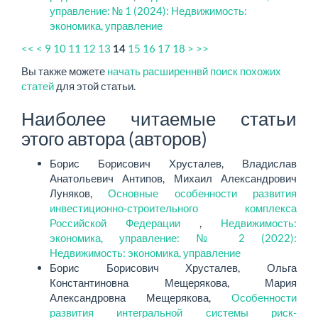
управление: № 1 (2024): Недвижимость:
экономика, управление
<<
<
9
10
11
12
13
15
16
17
18
>
>>
14
Вы также можете
начать расширеннвй поиск похожих
статей
для этой статьи.
Наиболее читаемые статьи
этого автора (авторов)
Борис Борисович Хрусталев, Владислав
Анатольевич Антипов, Михаил Александрович
Луняков,
Основные особенности развития
инвестиционно-строительного комплекса
Российской Федерации
,
Недвижимость:
экономика, управление: № 2 (2022):
Недвижимость: экономика, управление
Борис Борисович Хрусталев, Ольга
Константиновна Мещерякова, Мария
Александровна Мещерякова,
Особенности
развития интегральной системы риск-