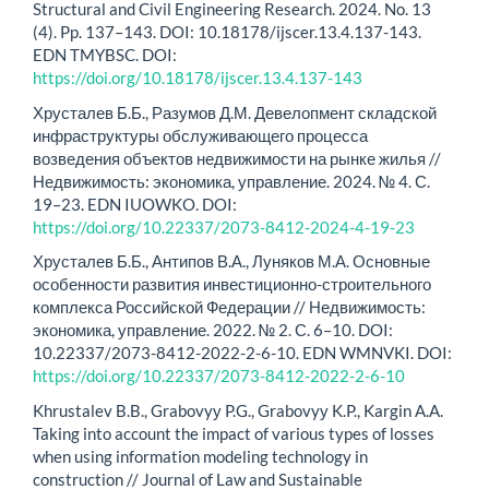
Structural and Civil Engineering Research. 2024. No. 13
(4). Pp. 137–143. DOI: 10.18178/ijscer.13.4.137-143.
EDN TMYBSC. DOI:
https://doi.org/10.18178/ijscer.13.4.137-143
Хрусталев Б.Б., Разумов Д.М. Девелопмент складской
инфраструктуры обслуживающего процесса
возведения объектов недвижимости на рынке жилья //
Недвижимость: экономика, управление. 2024. № 4. С.
19–23. EDN IUOWKO. DOI:
https://doi.org/10.22337/2073-8412-2024-4-19-23
Хрусталев Б.Б., Антипов В.А., Луняков М.А. Основные
особенности развития инвестиционно-строительного
комплекса Российской Федерации // Недвижимость:
экономика, управление. 2022. № 2. С. 6–10. DOI:
10.22337/2073-8412-2022-2-6-10. EDN WMNVKI. DOI:
https://doi.org/10.22337/2073-8412-2022-2-6-10
Khrustalev B.B., Grabovyу P.G., Grabovyу K.P., Kargin A.A.
Taking into account the impact of various types of losses
when using information modeling technology in
construction // Journal of Law and Sustainable