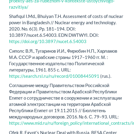
proekty-aes-za-rubezhom-v-kontekste-ustoychivogo-
razvitiya/
Shafiqul I.Md., Bhuiyan T.H. Assessment of costs of nuclear
power in Bangladesh // Nuclear energy and technology.
2020. No. 6(3). Pp. 181–194. DOI:
10.3897/nucet.6.54003. EDN DWTWYI. DOI:
https://doi.org/10.3897/nucet.6.54003
Сиполс В.Я., Тугаринов И.И., Фирюбин Н.П., Харламов
М.А. СССР и арабские страны 1917–1960 гг. М. :
Государственное издательство Политической
литературы, 1961. 855 с. URL:
https://search.rsl.ru/ru/record/01008445091
(rus.).
Соглашение между Правительством Российской
Федерации и Правительством Арабской Республики
Египет о сотрудничестве в сооружении и эксплуатации
атомной электростанции на территории Арабской
Республики Египет от 19.11.2015 // Бюллетень
международных договоров. 2016. № 6. С. 79–93. URL:
https://www.mid.ru/ru/foreign_policy/international_contracts
Ofek R. Egypt’s Nuclear Deal with Russia. BESA Center