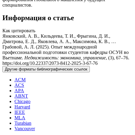
специалистов.
Информация о статье
Как цитировать
Янковский, А. В., Кильдеева, Т. И., Фрыгина, Д. И.,
Дмитрова, Е. Д., Яковлева, А. А., Максимова, К. В., …
Грабовой, А. Л. (2025). Опыт международной
профессиональной подготовки студентов кафедры ОСУН во
Вьетнаме.
Недвижимость: экономика, управление
, (3), 67–76.
https://doi.org/10.22337/2073-8412-2025-3-67-76
Другие форматы библиографических ссылок
ACM
ACS
APA
ABNT
Chicago
Harvard
IEEE
MLA
Turabian
Vancouver