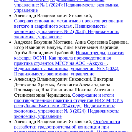
управление: № 1 (2024): Недвижимость: экономика,
управление
Александр Владимирович Янковский,
Совершенствование механизмов проектов реновации
ветхого и аварийного жилья
,
Недвижимость:
экономика, управление: № 2 (2024): Недвижимость:
экономика, управление
Анджела Бахуовна Моттаева, Анна Сергеевна Баранова,
Егор Иванович Валуев, Илья Евгеньевич Варганов,
Артём Леонидович Грабовой,
Новые тренды развития
кафедры ОСУН. Как прошла производственная
практика студентов МГСУ на АЭС «Аккую»
,
Недвижимость: экономика, управление: № 3 (2024):
Недвижимость: экономика, управление
Александр Владимирович Янковский, Виктория
Денисовна Хромых, Анастасия Александровна
Пономарева, Яна Ильинична Шокина, Ангелина
Станиславовна Чернышова,
Содержание и итоги
производственной практики студентов НИУ МГСУ в
республике Вьетнам в 2024 году
,
Недвижимость:
экономика, управление: № 3 (2024): Недвижимость:
экономика, управление
Александр Владимирович Янковский,
Особенности
разработки градостроительной концепции при