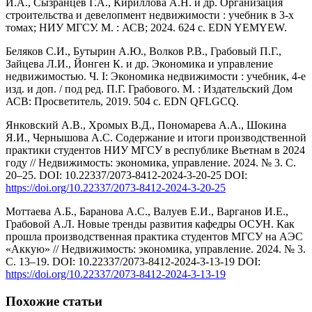
И.А., Сызранцев Г.А., Кириллова А.Н. и др. Организация
строительства и девелопмент недвижимости : учебник в 3-х
томах; НИУ МГСУ. М. : АСВ; 2024. 624 с. EDN YEMYEW.
Беляков С.И., Бутырин А.Ю., Волков Р.В., Грабовый П.Г.,
Зайцева Л.И., Йонген К. и др. Экономика и управление
недвижимостью. Ч. I: Экономика недвижимости : учебник, 4-е
изд. и доп. / под ред. П.Г. Грабового. М. : Издательский Дом
АСВ: Просветитель, 2019. 504 с. EDN QFLGCQ.
Янковский А.В., Хромых В.Д., Пономарева А.А., Шокина
Я.И., Чернышова А.С. Содержание и итоги производственной
практики студентов НИУ МГСУ в республике Вьетнам в 2024
году // Недвижимость: экономика, управление. 2024. № 3. С.
20–25. DOI: 10.22337/2073-8412-2024-3-20-25 DOI:
https://doi.org/10.22337/2073-8412-2024-3-20-25
Моттаева А.Б., Баранова А.С., Валуев Е.И., Варганов И.Е.,
Грабовой А.Л. Новые тренды развития кафедры ОСУН. Как
прошла производственная практика студентов МГСУ на АЭС
«Аккую» // Недвижимость: экономика, управление. 2024. № 3.
С. 13–19. DOI: 10.22337/2073-8412-2024-3-13-19 DOI:
https://doi.org/10.22337/2073-8412-2024-3-13-19
Похожие статьи