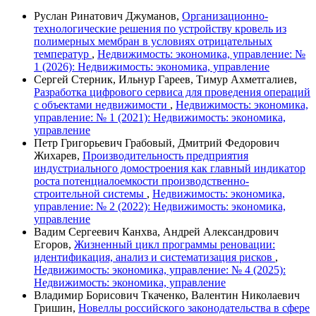
Руслан Ринатович Джуманов,
Организационно-
технологические решения по устройству кровель из
полимерных мембран в условиях отрицательных
температур
,
Недвижимость: экономика, управление: №
1 (2026): Недвижимость: экономика, управление
Сергей Стерник, Ильнур Гареев, Тимур Ахметгалиев,
Разработка цифрового сервиса для проведения операций
с объектами недвижимости
,
Недвижимость: экономика,
управление: № 1 (2021): Недвижимость: экономика,
управление
Петр Григорьевич Грабовый, Дмитрий Федорович
Жихарев,
Производительность предприятия
индустриального домостроения как главный индикатор
роста потенциалоемкости производственно-
строительной системы
,
Недвижимость: экономика,
управление: № 2 (2022): Недвижимость: экономика,
управление
Вадим Сергеевич Канхва, Андрей Александрович
Егоров,
Жизненный цикл программы реновации:
идентификация, анализ и систематизация рисков
,
Недвижимость: экономика, управление: № 4 (2025):
Недвижимость: экономика, управление
Владимир Борисович Ткаченко, Валентин Николаевич
Гришин,
Новеллы российского законодательства в сфере