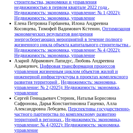
строительства, экономики и управления
недвижимостью в первом квартале 2022 года
,
Недвижимость: экономика, управление: № 1 (2022):
Недвижимость: экономика, управление
Елена Петровна Горбанева, Илона Андреевна
Косовцева, Тимофей Вадимович Кстенин,
Оптимизация
экономических результатов внедрения
энергосберегающих мероприятий в течение полного
жизненного цикла объекта капитального строительства
,
Недвижимость: экономика, управление: № 4 (2022):
Недвижимость: экономика, управление
Азарий Абрамович Лапидус, Любовь Андреевна
Адамцевич,
Цифровая трансформация процессов
управления жизненным циклом объектов жилой и
инженерной инфраструктуры в проектах комплексного
развития территорий
,
Недвижимость: экономика,
управление: № 2 (2025): Недвижимость: экономика,
управление
Сергей Геннадьевич Стерник, Наталья Борисовна
Сафронова, Дарья Константиновна Гаценко, Алла
Александровна Лебедева,
Перспективы государственно-
частного партнерства по комплексному развитию
территорий в регионах
,
Недвижимость: экономика,
управление: № 4 (2022): Недвижимость: экономика,
управление