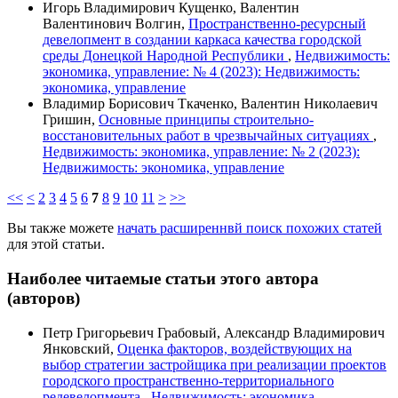
Игорь Владимирович Кущенко, Валентин
Валентинович Волгин,
Пространственно-ресурсный
девелопмент в создании каркаса качества городской
среды Донецкой Народной Республики
,
Недвижимость:
экономика, управление: № 4 (2023): Недвижимость:
экономика, управление
Владимир Борисович Ткаченко, Валентин Николаевич
Гришин,
Основные принципы строительно-
восстановительных работ в чрезвычайных ситуациях
,
Недвижимость: экономика, управление: № 2 (2023):
Недвижимость: экономика, управление
<<
<
2
3
4
5
6
7
8
9
10
11
>
>>
Вы также можете
начать расширеннвй поиск похожих статей
для этой статьи.
Наиболее читаемые статьи этого автора
(авторов)
Петр Григорьевич Грабовый, Александр Владимирович
Янковский,
Оценка факторов, воздействующих на
выбор стратегии застройщика при реализации проектов
городского пространственно-территориального
редевелопмента
,
Недвижимость: экономика,