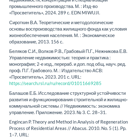
промышленного производства. М. : Изд-во
«Просветитель», 2024. 289 с. EDN MIWUJI.
Сироткин В.А. Теоретические и методологические
основы воспроизводства жилищного фонда как условия
жизнеобес­печения населения. М. : Экономическое
образование, 2013. 156 с.
Беляков С.И., Волков Р.В., Грабовый П.Г., Нежникова Е.В.
Управление недвижимостью: теория и практика :
монография; 2-е изд., перераб. и доп. под общ. науч. ред.
проф. П.Г. ­Грабового. М. : Издательство АСВ:
«Просветитель», 2023. 201 с. URL:
https://search.rsl.ru/ru/record/01011669285
Балашов Е.Б. Исследование структурной устойчивости
развития и функционирования строительной и жилищно-
коммунальной системы // Недвижимость: экономика
управление. Приложение. 2023. № 3. С. 28–31.
Engincan P. Theory and Method in Analysis of Regeneration
Process of Residential Areas // Abacus. 2010. No. 5 (1). Pр.
1–7. URL: