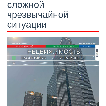
сложной
чрезвычайной
ситуации
Боковая
панель
статьи