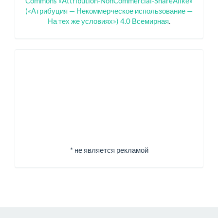
Commons «Attribution-NonCommercial-ShareAlike»
(«Атрибуция — Некоммерческое использование —
На тех же условиях») 4.0 Всемирная
.
Спонсоры
* не является рекламой