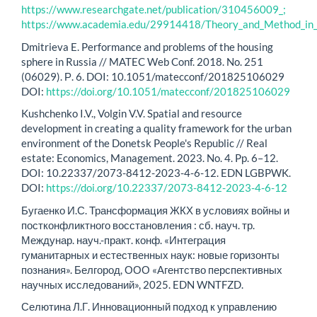
https://www.researchgate.net/publication/310456009_;
https://www.academia.edu/29914418/Theory_and_Method_in_A
Dmitrieva E. Performance and problems of the housing
sphere in Russia // MATEC Web Conf. 2018. No. 251
(06029). Р. 6. DOI: 10.1051/matecconf/201825106029
DOI:
https://doi.org/10.1051/matecconf/201825106029
Kushchenko I.V., Volgin V.V. Spatial and resource
development in creating a quality framework for the urban
environment of the Donetsk People's Republic // Real
estate: Economics, Management. 2023. No. 4. Pp. 6–12.
DOI: 10.22337/2073-8412-2023-4-6-12. EDN LGBPWK.
DOI:
https://doi.org/10.22337/2073-8412-2023-4-6-12
Бугаенко И.С. Трансформация ЖКХ в условиях войны и
постконфликтного восстановления : сб. науч. тр.
Междунар. науч.-практ. конф. «Интеграция
гуманитарных и естественных наук: новые горизонты
познания». Белгород, ООО «Агентство перспективных
научных исследований», 2025. EDN WNTFZD.
Селютина Л.Г. Инновационный подход к управлению