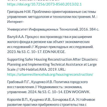
https://doi.org/10.7256/2073-8560.2013.02.1
Григорьев Н.М. Проблемно-ориентированные системы
управления: методология и технологии построения. М. :
Интернет-
Университет Информационных Технологий, 2016. 384 с.
Валуй А.А. Процесс воспроизводства и расширения
жилого фонда в регионе как объект экономических
исследований // Журнал прикладных исследований.
2023. № S3. С. 10–17. EDN NXJEGE.
Supporting Safer Housing Reconstruction After Disasters:
Planning and Implementing Technical Assistance at Large
Scale // UN-Habitat/AXA. 2019. URL:
https://urbanresiliencehub.org/housingreconstruction/
Грабовый П.Г., Кущенко И.В. Политика городского
восстановления // Недвижимость: экономика,
управление. 2024. № S3. С. 10–14. EDN WOGWVK.
Королёв В.П., Кущенко И.В., Бочарова Е.А. Устойчивое
развитие практики прибрежного строительства с