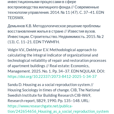
инвестиционными процессами в сфере
воспроизводства жилищного фонда // Современные
технологии управления. 2014. № 11 (47). C. 37–41. EDN
TEDSWX.
Демьянов К.В. Методологическое решение проблемы
восстановления жилья в стране // Известия вузов.
Инвестиции. Строительство. Недвижимость. 2015. № 2
(13). С. 11–21. EDN TYWMFH.
Volgin V.V., Dekhtyar E.V. Methodological approach to
calculating the integral indicator of organizational and
technological reliability of repair and restoration processes
of apartment buildings // Real estate: Economics,
Management. 2025. No. 1. Pp. 34–37. EDN NQULAX. DOI:
https://doi.org/10.22337/2073-8412-2025-1-34-37
Sandu D. Housing as a social reproduction system //
Housing Sociology in times of change. CIB, The National
Swedish Institute for Building Research CIB-W69,
Research report, SB29, 1990. Рр. 135–148. URL:
https://www.researchgate.net/publi­ca­
tion/242654656_Housing_as_a_social_reproduction_system