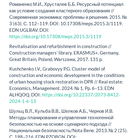
Романенко М.И., Хрусталев Б.Б. Ресурсный потенциал
как условие создания кластерного образования //
Современная экономика: проблемы и решения. 2015. №
3 (63). С. 112–119. DOI: 10.17308/meps.2015.3/1119.
EDN UGLBAV. DOI:
https://doi.org/10.17308/meps.2015.3/1119
Revitalisation and refurbishment in construction //
Construction managers’ library. ERASMUS+. Germany,
Great Britain, Poland, Warszawa, 2017. 131 p.
Kushchenko I.V., Grabovyy P.G. Cluster model of
construction and economic development in the conditions
of urban housing stock restoration in DPR // Real estate:
Economics, Management. 2024. № 1. Pp. 6–13. EDN
ALHQOQ. DOI:
https://doi.org/10.22337/2073-8412-
2024-1-6-13
Шульц В.Л., Кульба В.В., Шелков А.Б., Чернов И.В.
Методы планирования и управления техногенной
безопасностью на основе сценарного подхода //
Национальная безопасность/Nota Bene. 2013. № 2 (25).
С. 198–216. EDN PZOBGN. DOI: