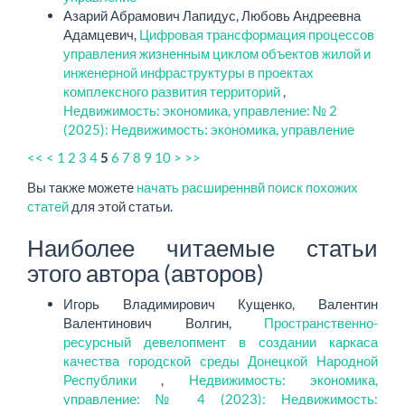
Азарий Абрамович Лапидус, Любовь Андреевна
Адамцевич,
Цифровая трансформация процессов
управления жизненным циклом объектов жилой и
инженерной инфраструктуры в проектах
комплексного развития территорий
,
Недвижимость: экономика, управление: № 2
(2025): Недвижимость: экономика, управление
<<
<
1
2
3
4
6
7
8
9
10
>
>>
5
Вы также можете
начать расширеннвй поиск похожих
статей
для этой статьи.
Наиболее читаемые статьи
этого автора (авторов)
Игорь Владимирович Кущенко, Валентин
Валентинович Волгин,
Пространственно-
ресурсный девелопмент в создании каркаса
качества городской среды Донецкой Народной
Республики
,
Недвижимость: экономика,
управление: № 4 (2023): Недвижимость: