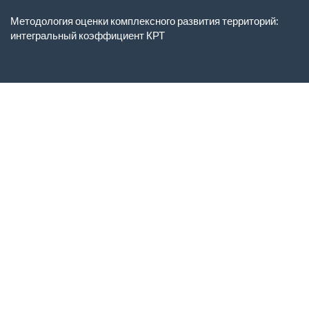
Вернуться
к
Методология оценки комплексного развития территорий:
Подробностям
интегральный коэффициент КРТ
о
статье
Ск
С
P