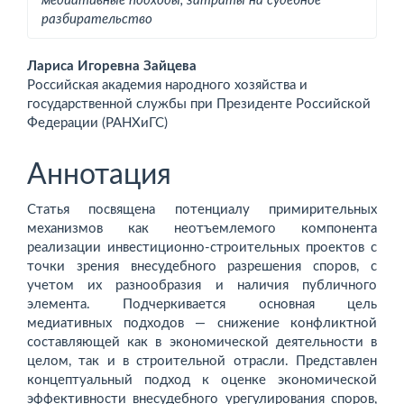
медиативные подходы, затраты на судебное
разбирательство
Основное
Лариса Игоревна Зайцева
Российская академия народного хозяйства и
содержимое
государственной службы при Президенте Российской
Федерации (РАНХиГС)
статьи
Аннотация
Статья посвящена потенциалу примирительных
механизмов как неотъемлемого компонента
реализации инвестиционно-строительных проектов с
точки зрения внесудебного разрешения споров, с
учетом их разнообразия и наличия публичного
элемента. Подчеркивается основная цель
медиативных подходов — снижение конфликтной
составляющей как в экономической деятельности в
целом, так и в строительной отрасли. Представлен
концептуальный подход к оценке экономической
эффективности внесудебного урегулирования споров,