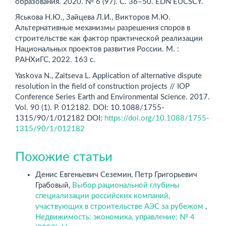
образования. 2020. № 6 (97). С. 36–50. EDN EUCSCY.
Яськова Н.Ю., Зайцева Л.И., Викторов М.Ю.
Альтернативные механизмы разрешения споров в
строительстве как фактор практической реализации
Национальных проектов развития России. М. :
РAНХиГС, 2022. 163 с.
Yaskova N., Zaitseva L. Application of alternative dispute
resolution in the field of construction projects // IOP
Conference Series Earth and Environmental Science. 2017.
Vol. 90 (1). Р. 012182. DOI: 10.1088/1755-
1315/90/1/012182 DOI:
https://doi.org/10.1088/1755-
1315/90/1/012182
Похожие статьи
Денис Евгеньевич Сеземин, Петр Григорьевич
Грабовый,
Выбор рациональной глубины
специализации российских компаний,
участвующих в строительстве АЭС за рубежом
,
Недвижимость: экономика, управление: № 4