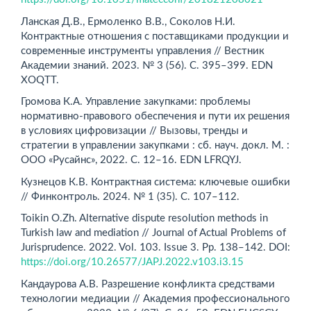
Ланская Д.В., Ермоленко В.В., Соколов Н.И.
Контрактные отношения с поставщиками продукции и
современные инструменты управления // Вестник
Академии знаний. 2023. № 3 (56). С. 395–399. EDN
XOQTT.
Громова К.А. Управление закупками: проблемы
нормативно-правового обеспечения и пути их решения
в условиях цифровизации // Вызовы, тренды и
стратегии в управлении закупками : сб. науч. докл. М. :
ООО «Русайнс», 2022. С. 12–16. EDN LFRQYJ.
Кузнецов К.В. Контрактная система: ключевые ошибки
// Финконтроль. 2024. № 1 (35). С. 107–112.
Toikin O.Zh. Alternative dispute resolution methods in
Turkish law and mediation // Journal of Actual Problems of
Jurisprudence. 2022. Vol. 103. Issue 3. Рр. 138–142. DOI:
https://doi.org/10.26577/JAPJ.2022.v103.i3.15
Кандаурова А.В. Разрешение конфликта средствами
технологии медиации // Академия профессионального