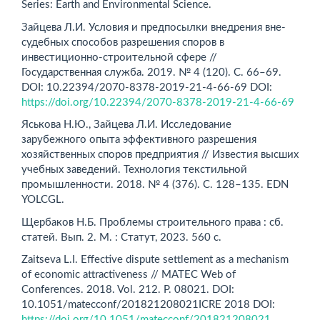
Series: Earth and Environmental Science.
Зайцева Л.И. Условия и предпосылки внедрения вне­
судебных способов разрешения споров в
инвестиционно-строительной сфере //
Государственная служба. 2019. № 4 (120). С. 66–69.
DOI: 10.22394/2070-8378-2019-21-4-66-69 DOI:
https://doi.org/10.22394/2070-8378-2019-21-4-66-69
Яськова Н.Ю., Зайцева Л.И. Исследование
зарубежного опыта эффективного разрешения
хозяйственных споров предприятия // Известия высших
учебных заведений. Технология текстильной
промышленности. 2018. № 4 (376). С. 128–135. EDN
YOLCGL.
Щербаков Н.Б. Проблемы строительного права : сб.
статей. Вып. 2. М. : Статут, 2023. 560 с.
Zaitseva L.I. Effective dispute settlement as a mechanism
of economic attractiveness // MATEC Web of
Conferences. 2018. Vol. 212. Р. 08021. DOI:
10.1051/matecconf/201821208021ICRE 2018 DOI:
https://doi.org/10.1051/matecconf/201821208021