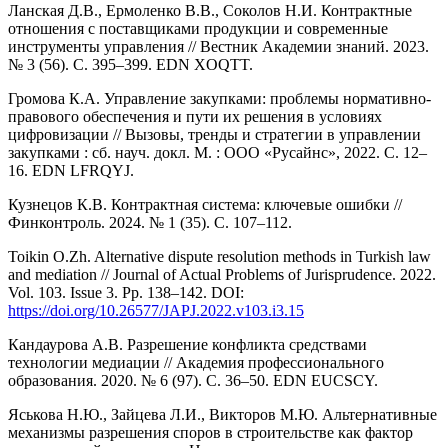
Ланская Д.В., Ермоленко В.В., Соколов Н.И. Контрактные
отношения с поставщиками продукции и современные
инструменты управления // Вестник Академии знаний. 2023.
№ 3 (56). С. 395–399. EDN XOQTT.
Громова К.А. Управление закупками: проблемы нормативно-
правового обеспечения и пути их решения в условиях
цифровизации // Вызовы, тренды и стратегии в управлении
закупками : сб. науч. докл. М. : ООО «Русайнс», 2022. С. 12–
16. EDN LFRQYJ.
Кузнецов К.В. Контрактная система: ключевые ошибки //
Финконтроль. 2024. № 1 (35). С. 107–112.
Toikin O.Zh. Alternative dispute resolution methods in Turkish law
and mediation // Journal of Actual Problems of Jurisprudence. 2022.
Vol. 103. Issue 3. Рр. 138–142. DOI:
https://doi.org/10.26577/JAPJ.2022.v103.i3.15
Кандаурова А.В. Разрешение конфликта средствами
технологии медиации // Академия профессионального
образования. 2020. № 6 (97). С. 36–50. EDN EUCSCY.
Яськова Н.Ю., Зайцева Л.И., Викторов М.Ю. Альтернативные
механизмы разрешения споров в строительстве как фактор