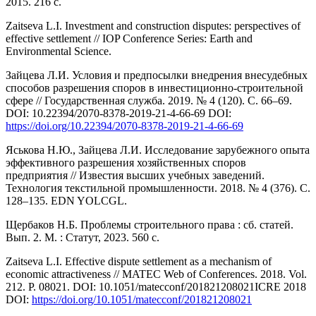
2015. 216 с.
Zaitseva L.I. Investment and construction disputes: perspectives of
effective settlement // IOP Conference Series: Earth and
Environmental Science.
Зайцева Л.И. Условия и предпосылки внедрения вне­судебных
способов разрешения споров в инвестиционно-строительной
сфере // Государственная служба. 2019. № 4 (120). С. 66–69.
DOI: 10.22394/2070-8378-2019-21-4-66-69 DOI:
https://doi.org/10.22394/2070-8378-2019-21-4-66-69
Яськова Н.Ю., Зайцева Л.И. Исследование зарубежного опыта
эффективного разрешения хозяйственных споров
предприятия // Известия высших учебных заведений.
Технология текстильной промышленности. 2018. № 4 (376). С.
128–135. EDN YOLCGL.
Щербаков Н.Б. Проблемы строительного права : сб. статей.
Вып. 2. М. : Статут, 2023. 560 с.
Zaitseva L.I. Effective dispute settlement as a mechanism of
economic attractiveness // MATEC Web of Conferences. 2018. Vol.
212. Р. 08021. DOI: 10.1051/matecconf/201821208021ICRE 2018
DOI:
https://doi.org/10.1051/matecconf/201821208021