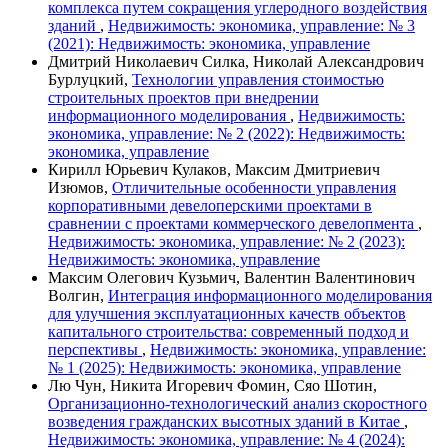
комплекса путем сокращения углеродного воздействия
зданий
,
Недвижимость: экономика, управление: № 3
(2021): Недвижимость: экономика, управление
Дмитрий Николаевич Силка, Николай Александрович
Бурлуцкий,
Технологии управления стоимостью
строительных проектов при внедрении
информационного моделирования
,
Недвижимость:
экономика, управление: № 2 (2022): Недвижимость:
экономика, управление
Кирилл Юрьевич Кулаков, Максим Дмитриевич
Изюмов,
Отличительные особенности управления
корпоративными девелоперскими проектами в
сравнении с проектами коммерческого девелопмента
,
Недвижимость: экономика, управление: № 2 (2023):
Недвижимость: экономика, управление
Максим Олегович Кузьмич, Валентин Валентинович
Волгин,
Интеграция информационного моделирования
для улучшения эксплуатационных качеств объектов
капитального строительства: современный подход и
перспективы
,
Недвижимость: экономика, управление:
№ 1 (2025): Недвижимость: экономика, управление
Лю Чун, Никита Игоревич Фомин, Сяо Шотин,
Организационно-технологический анализ скоростного
возведения гражданских высотных зданий в Китае
,
Недвижимость: экономика, управление: № 4 (2024):