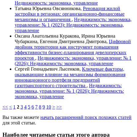
Недвижимость: экономика, управление
Татьяна Юрьевна Овсянникова,
Реновация жилой
застройки в регионах: организационно-финансовые
механизмы и ограничения
,
Недвижимость: экономика,
управление: № 1 (2023): Недвижимость: экономика,
управление
Оксана Анатольевна Куракова, Ирина Юрьевна
Чубаркина, Евгения Дмитриевна Дмитрова,
Цифровой
двойник территории как инструмент повышения
эффективности бизнес-планирования девелоперских
проектов
,
Недвижимость: экономика, управление: № 1
(2026): Недвижимость: экономика, управление
Сергей Геннадьевич Лысенков,
Ключевые факторы,
оказывающие влияние на механизмы формирования
инновационного портфеля предприятий
газотранспортного строительства
,
Недвижимость:
экономика, управление: № 1 (2026): Недвижимость:
экономика, управление
<<
<
1
2
3
4
5
6
7
8
9
10
>
>>
Вы также можете
начать расширеннвй поиск похожих статей
для этой статьи.
Наиболее читаемые статьи этого автора