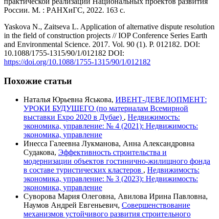
практической реализации Национальных проектов развития
России. М. : РAНХиГС, 2022. 163 с.
Yaskova N., Zaitseva L. Application of alternative dispute resolution
in the field of construction projects // IOP Conference Series Earth
and Environmental Science. 2017. Vol. 90 (1). Р. 012182. DOI:
10.1088/1755-1315/90/1/012182 DOI:
https://doi.org/10.1088/1755-1315/90/1/012182
Похожие статьи
Наталья Юрьевна Яськова,
ИВЕНТ-ДЕВЕЛОПМЕНТ:
УРОКИ БУДУЩЕГО (по материалам Всемирной
выставки Expo 2020 в Дубае)
,
Недвижимость:
экономика, управление: № 4 (2021): Недвижимость:
экономика, управление
Инесса Галеевна Лукманова, Анна Александровна
Судакова,
Эффективность строительства и
модернизации объектов гостинично-жилищного фонда
в составе туристических кластеров
,
Недвижимость:
экономика, управление: № 3 (2023): Недвижимость:
экономика, управление
Суворова Мария Олеговна, Авилова Ирина Павловна,
Наумов Андрей Евгеньевич,
Совершенствование
механизмов устойчивого развития строительного