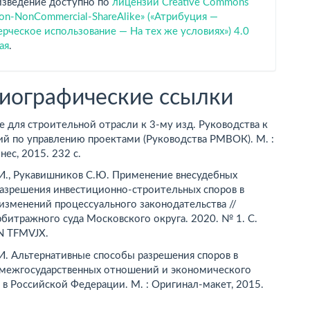
изведение доступно по
лицензии Creative Commons
tion-NonCommercial-ShareAlike» («Атрибуция —
ческое использование — На тех же условиях») 4.0
ая
.
иографические ссылки
 для строительной отрасли к 3-му изд. Руководства к
ий по управлению проектами (Руководства РМВОК). М. :
ес, 2015. 232 с.
.И., Рукавишников С.Ю. Применение внесудебных
разрешения инвестиционно-строительных споров в
изменений процессуального законодательства //
битражного суда Московского округа. 2020. № 1. С.
N TFMVJX.
И. Альтернативные способы разрешения споров в
 межгосударственных отношений и экономического
 в Российской Федерации. M. : Оригинал-макет, 2015.