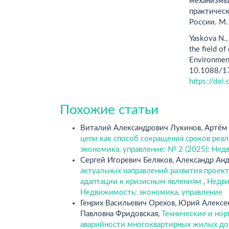
механизмы 
практичес
России. М.
Yaskova N., 
the field o
Environment
10.1088/1
https://do
Похожие статьи
Виталий Александрович Лукинов, Артём
цепи как способ сокращения сроков реа
экономика, управление: № 2 (2025): Нед
Сергей Игоревич Беляков, Александр Ан
актуальных направлений развития проек
адаптации к кризисным явлениям
,
Недви
Недвижимость: экономика, управление
Генрих Васильевич Орехов, Юрий Алексе
Павловна Фридовская,
Технические и нор
аварийности многоквартирных жилых дом