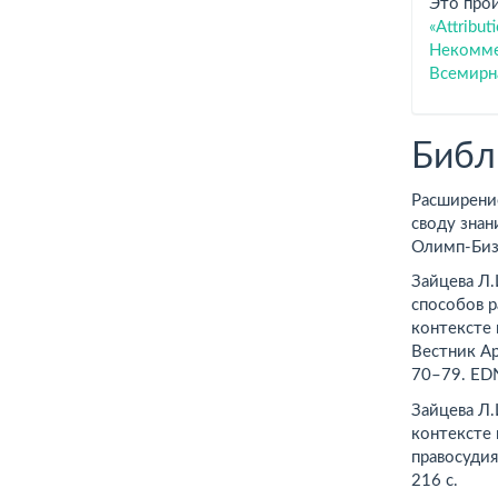
Это про
«Attribu
Некоммер
Всемирн
Библ
Расширение
своду знан
Олимп-Бизн
Зайцева Л
способов 
контексте 
Вестник Ар
70–79. ED
Зайцева Л.
контексте
правосудия
216 с.