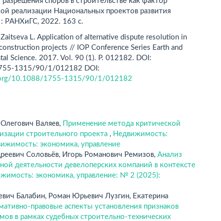
разрешения споров в строительстве как фактор
кой реализации Национальных проектов развития
 : РAНХиГС, 2022. 163 с.
Zaitseva L. Application of alternative dispute resolution in
f construction projects // IOP Conference Series Earth and
al Science. 2017. Vol. 90 (1). Р. 012182. DOI:
755-1315/90/1/012182 DOI:
i.org/10.1088/1755-1315/90/1/012182
 Олегович Валяев,
Применение метода критической
лизации строительного проекта
,
Недвижимость:
вижимость: экономика, управление
дреевич Соловьёв, Игорь Романович Ремизов,
Анализ
тной деятельности девелоперских компаний в контексте
жимость: экономика, управление: № 2 (2025):
евич Балабин, Роман Юрьевич Лузгин, Екатерина
мативно-правовые аспекты установления признаков
ов в рамках судебных строительно-технических