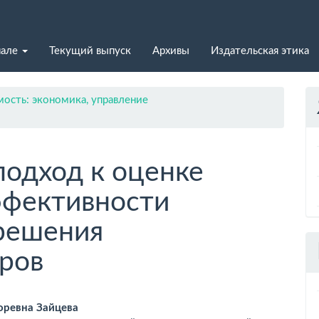
нале
Текущий выпуск
Архивы
Издательская этика
ость: экономика, управление
одход к оценке
ффективности
зрешения
ров
вное
оревна Зайцева