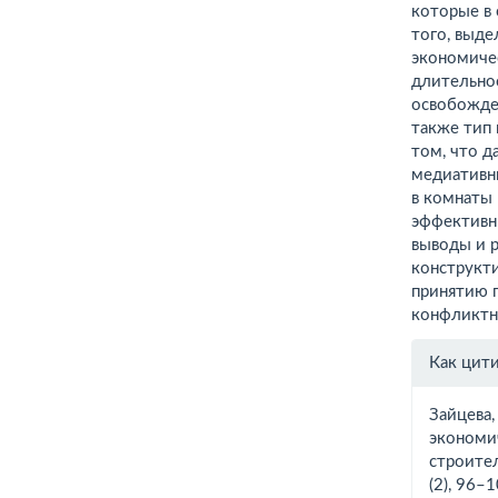
которые в
того, выд
экономиче
длительно
освобожден
также тип 
том, что д
медиативны
в комнаты 
эффективн
выводы и р
конструкти
принятию 
конфликтн
Инфо
Как цит
о ста
Зайцева,
экономи
строите
(2), 96–