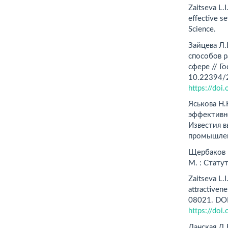
Zaitseva L.
effective s
Science.
Зайцева Л.
способов 
сфере // Г
10.22394/
https://do
Яськова Н.
эффективно
Известия в
промышлен
Щербаков Н
М. : Статут
Zaitseva L.
attractiven
08021. DO
https://do
Ланская Д.