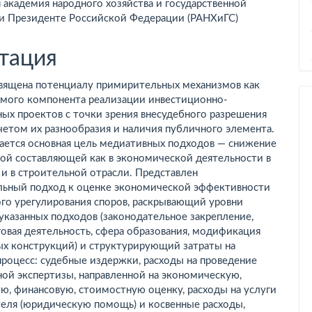
 академия народного хозяйства и государственной
ржимое
и Президенте Российской Федерации (РАНХиГС)
ьи
тация
священа потенциалу примирительных механизмов как
мого компонента реализации инвестиционно-
ых проектов с точки зрения внесудебного разрешения
учетом их разнообразия и наличия публичного элемента.
ается основная цель медиативных подходов — снижение
ой составляющей как в экономической деятельности в
 и в строительной отрасли. Представлен
льный подход к оценке экономической эффективности
го урегулирования споров, раскрывающий уровни
указанных подходов (законодательное закрепление,
овая деятельность, сфера образования, модификация
ых конструкций) и структурирующий затраты на
роцесс: судебные издержки, расходы на проведение
ой экспертизы, направленной на экономическую,
ю, финансовую, стоимостную оценку, расходы на услуги
теля (юридическую помощь) и косвенные расходы,