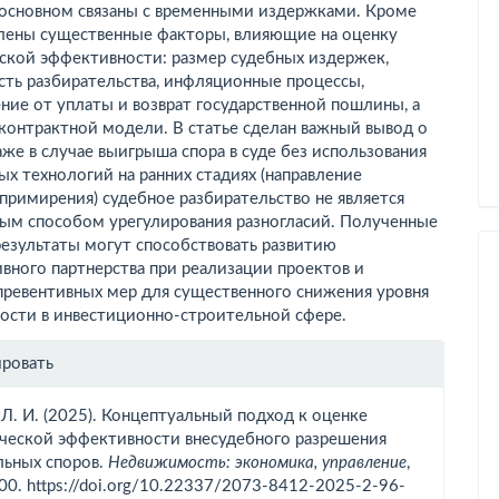
 основном связаны с временными издержками. Кроме
елены существенные факторы, влияющие на оценку
ской эффективности: размер судебных издержек,
сть разбирательства, инфляционные процессы,
ие от уплаты и возврат государственной пошлины, а
контрактной модели. В статье сделан важный вывод о
аже в случае выигрыша спора в суде без использования
х технологий на ранних стадиях (направление
примирения) судебное разбирательство не является
ым способом урегулирования разногласий. Полученные
езультаты могут способствовать развитию
вного партнерства при реализации проектов и
превентивных мер для существенного снижения уровня
ости в инвестиционно-строительной сфере.
рмация
ировать
тье
 Л. И. (2025). Концептуальный подход к оценке
ческой эффективности внесудебного разрешения
льных споров.
Недвижимость: экономика, управление
,
100. https://doi.org/10.22337/2073-8412-2025-2-96-