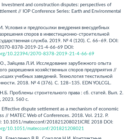
I. Investment and construction disputes: perspectives of
ettlement // IOP Conference Series: Earth and Environmental
И. Условия и предпосылки внедрения вне­судебных
разрешения споров в инвестиционно-строительной
осударственная служба. 2019. № 4 (120). С. 66–69. DOI:
2070-8378-2019-21-4-66-69 DOI:
i.org/10.22394/2070-8378-2019-21-4-66-69
Ю., Зайцева Л.И. Исследование зарубежного опыта
го разрешения хозяйственных споров предприятия //
ысших учебных заведений. Технология текстильной
ности. 2018. № 4 (376). С. 128–135. EDN YOLCGL.
.Б. Проблемы строительного права : сб. статей. Вып. 2.
, 2023. 560 с.
I. Effective dispute settlement as a mechanism of economic
ess // MATEC Web of Conferences. 2018. Vol. 212. Р.
I: 10.1051/matecconf/201821208021ICRE 2018 DOI:
i.org/10.1051/matecconf/201821208021
В., Ермоленко В.В., Соколов Н.И. Контрактные