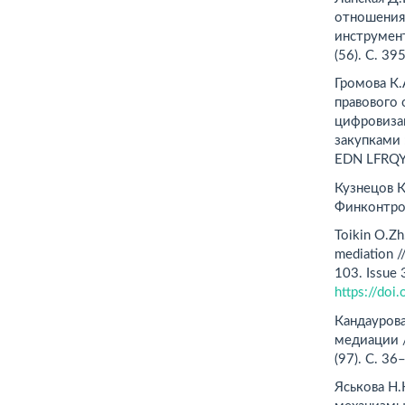
отношения
инструмент
(56). С. 3
Громова К.
правового 
цифровизац
закупками 
EDN LFRQY
Кузнецов К
Финконтрол
Toikin O.Zh
mediation /
103. Issue 
https://do
Кандауров
медиации 
(97). С. 3
Яськова Н.