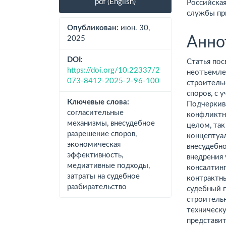
pdf (English)
Российская
панель
соде
службы пр
статьи
стат
Опубликован:
июн. 30,
Анно
2025
DOI:
Статья по
https://doi.org/10.22337/2
неотъемле
073-8412-2025-2-96-100
строительн
споров, с 
Ключевые слова:
Подчеркив
согласительные
конфликтн
механизмы, внесудебное
целом, так
разрешение споров,
концептуа
экономическая
внесудебно
эффективность,
внедрения 
медиативные подходы,
консалтинг
затраты на судебное
контрактн
разбирательство
судебный п
строительн
техническу
представи