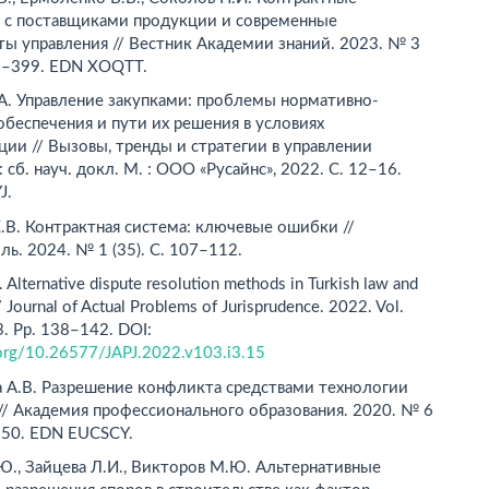
 с поставщиками продукции и современные
ы управления // Вестник Академии знаний. 2023. № 3
95–399. EDN XOQTT.
А. Управление закупками: проблемы нормативно-
обеспечения и пути их решения в условиях
ии // Вызовы, тренды и стратегии в управлении
: сб. науч. докл. М. : ООО «Русайнс», 2022. С. 12–16.
J.
.В. Контрактная система: ключевые ошибки //
ь. 2024. № 1 (35). С. 107–112.
. Alternative dispute resolution methods in Turkish law and
/ Journal of Actual Problems of Jurisprudence. 2022. Vol.
3. Рр. 138–142. DOI:
i.org/10.26577/JAPJ.2022.v103.i3.15
а А.В. Разрешение конфликта средствами технологии
// Академия профессионального образования. 2020. № 6
6–50. EDN EUCSCY.
Ю., Зайцева Л.И., Викторов М.Ю. Альтернативные