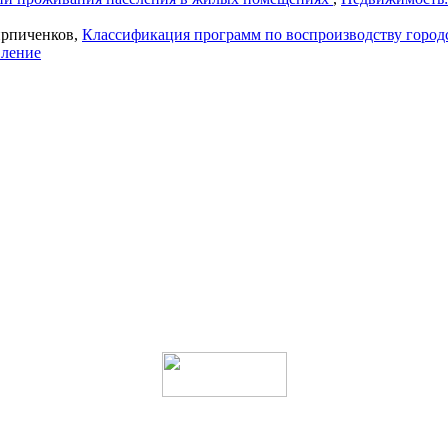
ирпиченков,
Классификация программ по воспроизводству горо
вление