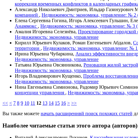
коррекция временных конфликтов в календарных графи
Александр Николаевич Дмитриев, Ильдар Газинурович 
компанией
,
Недвижимость: экономика, управление: № 2 
Елена Сергеевна Гогина, Игорь Алексеевич Гульшин, Ел
Анаммокс
,
Недвижимость: экономика, управление: № 3 (
Амалия Игоревна Селезнёва,
Проектирование городской 
Недвижимость: экономика, управление
Кирилл Юрьевич Кулаков, Роман Евгеньевич Абдалов,
Со
территории
,
Недвижимость: экономика, управление: № 1
Ирина Юрьевна Чубаркина,
Анализ эффективности внедр
Недвижимость: экономика, управление
Татьяна Юрьевна Овсянникова,
Реновация жилой застро
Недвижимость: экономика, управление
Игорь Владимирович Кущенко,
Проблема восстановлени
Недвижимость: экономика, управление
Нина Евгеньевна Симионова, Радомир Юрьевич Симион
концепции управления
,
Недвижимость: экономика, управ
<<
<
7
8
9
10
11
12
13
14
15
16
>
>>
Вы также можете
начать расширеннвй поиск похожих статей
дл
Наиболее читаемые статьи этого автора (авторов)
Виталий Александрович Лукинов,
Классификация услов