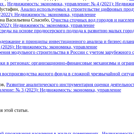
ках
,
Недвижимость: экономика, управление: № 4 (2021): Недвижи
Мустафин,
Анализ используемых в строительстве цифровых прод
(2022): Недвижимость: экономика, управление
ена Васильевна Спасибо,
Очистка сточных вод городов и населе
2022): Недвижимость: экономика, управление
среды на основе продюсерского подхода к развитию малых горо
держание и принципы инвестиционного анализа и бизнес-плани
 (2026): Недвижимость: экономика, управление
ения модульного строительства в России с учетом зарубежного
йки в регионах: организационно-финансовые механизмы и огра
я воспроизводства жилого фонда в сложной чрезвычайной ситу
ов,
Развитие аналитического инструментария оценки деятельнос
ление: № 3 (2023): Недвижимость: экономика, управление
я этой статьи.
ий проживания населения в жилых помещениях
,
Недвижимость: 