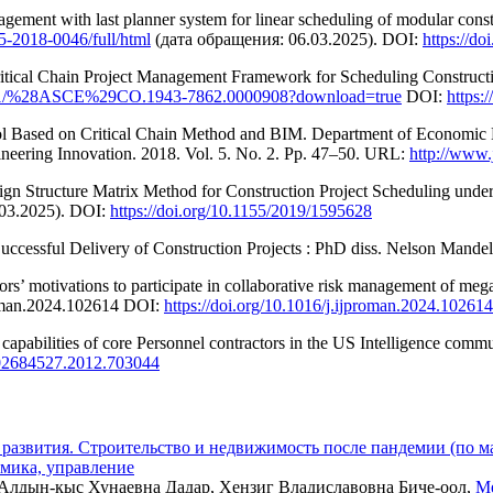
nagement with last planner system for linear scheduling of modular cons
5-2018-0046/full/html
(дата обращения: 06.03.2025). DOI:
https://d
ical Chain Project Management Framework for Scheduling Construction
0.1061/%28ASCE%29CO.1943-7862.0000908?download=true
DOI:
https
l Based on Critical Chain Method and BIM. Department of Economic 
ineering Innovation. 2018. Vol. 5. No. 2. Pp. 47–50. URL:
http://www.
n Structure Matrix Method for Construction Project Scheduling under
.03.2025). DOI:
https://doi.org/10.1155/2019/1595628
essful Delivery of Construction Projects : PhD diss. Nelson Mandela
’ motivations to participate in collaborative risk management of mega in
roman.2024.102614 DOI:
https://doi.org/10.1016/j.ijproman.2024.102614
 capabilities of core Personnel contractors in the US Intelligence commu
0/02684527.2012.703044
развития. Строительство и недвижимость после пандемии (по м
омика, управление
 Алдын-кыс Хунаевна Дадар, Хензиг Владиславовна Биче-оол,
Ме