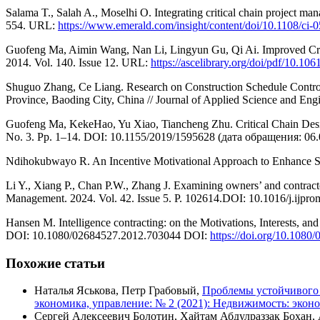
Salama T., Salah A., Moselhi O. Integrating critical chain project ma
554. URL:
https://www.emerald.com/insight/content/doi/10.1108/ci-0
Guofeng Ma, Aimin Wang, Nan Li, Lingyun Gu, Qi Ai. Improved Crit
2014. Vol. 140. Issue 12. URL:
https://ascelibrary.org/doi/pdf/1
Shuguo Zhang, Ce Liang. Research on Construction Schedule Contro
Province, Baoding City, China // Journal of Applied Science and Eng
Guofeng Ma, KekeHao, Yu Xiao, Tiancheng Zhu. Critical Chain Desig
No. 3. Рр. 1–14. DOI: 10.1155/2019/1595628 (дата обращения: 06
Ndihokubwayo R. An Incentive Motivational Approach to Enhance Succ
Li Y., Xiang P., Chan P.W., Zhang J. Examining owners’ and contractors
Management. 2024. Vol. 42. Issue 5. Р. 102614.DOI: 10.1016/j.ijp
Hansen M. Intelligence contracting: on the Motivations, Interests, and
DOI: 10.1080/02684527.2012.703044 DOI:
https://doi.org/10.108
Похожие статьи
Наталья Яськова, Петр Грабовый,
Проблемы устойчивого 
экономика, управление: № 2 (2021): Недвижимость: экон
Сергей Алексеевич Болотин, Хайтам Абдулраззак Бохан,