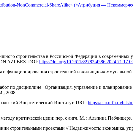
tribution-NonCommercial-ShareAlike» («Атрибуция — Некоммерче
ного строительства в Российской Федерации в современных ус
. EDN AZLBRS. DOI:
https://doi.org/10.26118/2782-4586.2024.71.17.0
ия и функционирования строительной и жилищно-коммунальной с
бот по дисциплине «Организация, управление и пла­нирование 
., 2008.
 Уральский Энергетический Институт. URL:
https://elar.urfu.ru/bi
методу критической цепи: пер. с англ. М. : Альпина Паблишерз
ении строительными проектами // Недвижимость: экономика, уп