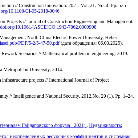
truction // Construction Innovation. 2021. Vol. 21. No. 4. Pр. 525–
oi.org/10.1108/CI-05-2018-0046
 Projects // Journal of Construction Engineering and Management.
://doi.org/10.1061/(ASCE)CO.1943-7862.0000908
Management, North China Electric Power University, Hebei
jasei.pub/PDF/5-2/5-47-50.pdf
(дата обращения: 06.03.2025).
 Rework Scenarios // Mathematical problem in engineering. 2019.
 Metropolitan University, 2014.
frastructure projects // International Journal of Project
nity // Intelligence and National Security. 2012.No. 29 (1). Pp. 1–24.
атериалам Гайдаровского форума - 2021)
,
Недвижимость:
тод неопределенных ресурсных коэффициентов и системная