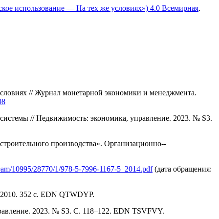
ское использование — На тех же условиях») 4.0 Всемирная
.
ловиях // Журнал монетарной экономики и ме­неджмента.
08
истемы // Недвижимость: экономика, управление. 2023. № S3.
строительного производства». Организационно-­
tstream/10995/28770/1/978-5-7996-1167-5_2014.pdf
(дата обращения:
, 2010. 352 с. EDN QTWDYP.
равление. 2023. № S3. С. 118–122. EDN TSVFVY.