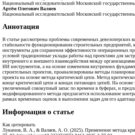
Национальный исследовательский Московский государственн
Артём Олегович Валяев
Нацио­нальный исследовательский Московский государствен
Аннотация
В статье рассмотрены проблемы современных девелоперских к
стабильности функционирования строительных предприятий, 
инструменты для сохранения эффективности операционных про
условий традиционные уклады работы над проектами для застр
внутреннего и внешнего взаимодействия между организациями
ИИ инструментов, а на основе изменения внутренних фундаме
строительных проектов, проанализированы методы планирован
проекта на основе метода критической цепи. Метод критическ
конце критической цепи и концах питающих цепей. На основе 
увеличенный совокупный запас по времени в буферах, и пред
модифицированного метода предлагается использование контра
рамках временных оценок в выполнении задач для его адаптац
Информация о статье
Как цитировать
Лукинов, В. А., & Валяев, А. О. (2025). Применение метода к