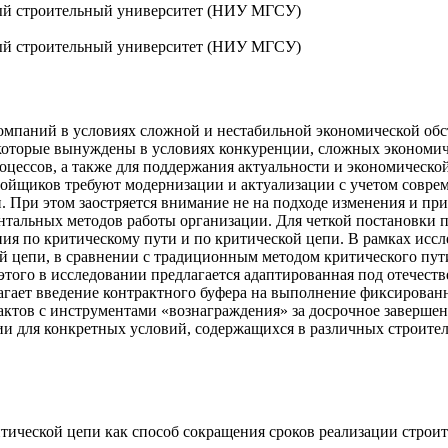
ый строи­тельный университет (НИУ МГСУ)
ный строительный университет (НИУ МГСУ)
омпаний в условиях сложной и нестабильной экономической обс
которые вынуждены в условиях конкуренции, сложных экономич
цессов, а также для поддержания актуальности и экономическо
ойщиков требуют модернизации и актуализации с учетом соврем
. При этом заостряется внимание не на подходе изменения и п
нтальных методов работы организации. Для четкой постановки п
ия по критическому пути и по критической цепи. В рамках исс
ой цепи, в сравнении с традиционным методом критического пут
этого в исследовании предлагается адаптированная под отечест
лагает введение контрактного буфера на выполнение фиксирова
ктов с инструментами «вознаграждения» за досрочное завершен
ии для конкретных условий, содержащихся в различных строите
ритической цепи как способ сокращения сроков реализации строи