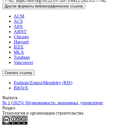
77–82. https://doi.org/10.22337/2073-8412-2025-2-77-82
Другие форматы библиографических ссылок
ACM
ACS
APA
ABNT
Chicago
Harvard
IEEE
MLA
Turabian
Vancouver
Скачать ссылку
Endnote/Zotero/Mendeley (RIS)
BibTeX
Выпуск
№ 2 (2025): Недвижимость: экономика, управление
Раздел
Технология и организация строительства