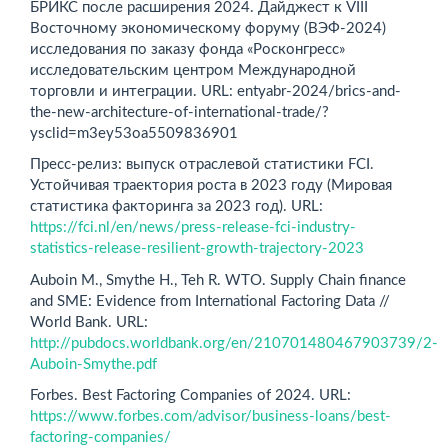
БРИКС после расширения 2024. Дайджест к VIII
Восточному экономическому форуму (ВЭФ-2024)
исследования по заказу фонда «Росконгресс»
исследовательским центром Международной
торговли и интеграции. URL: entyabr-2024/brics-and-
the-new-architecture-of-international-trade/?
ysclid=m3ey53oa5509836901
Пресс-релиз: выпуск отраслевой статистики FCI.
Устойчивая траектория роста в 2023 году (Мировая
статистика факторинга за 2023 год). URL:
https://fci.nl/en/news/press-release-fci-industry-
statistics-release-resilient-growth-trajectory-2023
Auboin M., Smythe H., Teh R. WTO. Supply Chain finance
and SME: Evidence from International Factoring Data //
World Bank. URL:
http://pubdocs.worldbank.org/en/210701480467903739/2-
Auboin-Smythe.pdf
Forbes. Best Factoring Companies of 2024. URL:
https://www.forbes.com/advisor/business-loans/best-
factoring-companies/