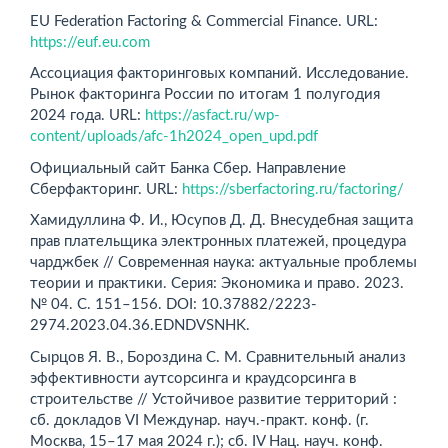
EU Federation Factoring & Commercial Finance. URL:
https://euf.eu.com
Ассоциация факторинговых компаний. Исследование.
Рынок факторинга России по итогам 1 полугодия
2024 года. URL:
https://asfact.ru/wp-
content/uploads/afc-1h2024_open_upd.pdf
Официальный сайт Банка Сбер. Направление
Сберфакторинг. URL:
https://sberfactoring.ru/factoring/
Хамидуллина Ф. И., Юсупов Д. Д. Внесудебная защита
прав плательщика электронных платежей, процедура
чарджбек // Современная наука: актуальные проблемы
теории и практики. Серия: Экономика и право. 2023.
№ 04. С. 151–156. DOI: 10.37882/2223-
2974.2023.04.36.EDNDVSNHK.
Сырцов Я. В., Бороздина С. М. Сравнительный анализ
эффективности аутсорсинга и краудсорсинга в
строительстве // Устойчивое развитие территорий :
сб. докладов VI Междунар. науч.-практ. конф. (г.
Москва, 15–17 мая 2024 г.); сб. IV Нац. науч. конф.