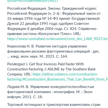
ysclid=m35vubt9eb600929627
Российская Федерация. Законы. Гражданский кодекс
Российской Федерации (ч. 2-я) : Федеральный закон от
26 января 1996 года № 14-ФЗ принят Государственной
Думой 22 декабря 1995 года; одобрен Советом
Федерации 8 декабря 2006 года. Ст. 824. Справочно-
правовая система «Консультант Плюс». URL:
https://www.consultant.ru/document/cons_doc_LAW_9027/
Кириллова Н. В. Развитие методов управления
финансовыми рисками факторинговых операций : дис.
… канд. экон. наук. М., 2023. С. 164.
Pendergast J. Get Your Invoices Paid Faster With
Construction Factoring // AltLINE by The Southern Bank
Company. URL:
https://altline.sobanco.com/construction-
factoring/#Construction_Businesses_That_Can_Benefit_From_F
Леднев М. В. Управление конкурентоспособностью
факторинговой компании : монография. М. : Экон-
информ. 2011. С. 18.
Торговый потенциал и транспортная взаимосвязь стран