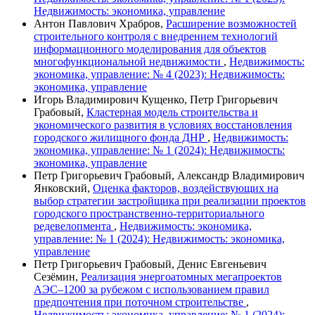
Недвижимость: экономика, управление
Антон Павлович Храбров,
Расширение возможностей
строительного контроля с внедрением технологий
информационного моделирования для объектов
многофункциональной недвижимости
,
Недвижимость:
экономика, управление: № 4 (2023): Недвижимость:
экономика, управление
Игорь Владимирович Кущенко, Петр Григорьевич
Грабовый,
Кластерная модель строительства и
экономического развития в условиях восстановления
городского жилищного фонда ДНР
,
Недвижимость:
экономика, управление: № 1 (2024): Недвижимость:
экономика, управление
Петр Григорьевич Грабовый, Александр Владимирович
Янковский,
Оценка факторов, воздействующих на
выбор стратегии застройщика при реализации проектов
городского пространственно-территориального
редевелопмента
,
Недвижимость: экономика,
управление: № 1 (2024): Недвижимость: экономика,
управление
Петр Григорьевич Грабовый, Денис Евгеньевич
Сезёмин,
Реализация энергоатомных мегапроектов
АЭС–1200 за рубежом с использованием правил
предпочтения при поточном строительстве
,
Недвижимость: экономика, управление: № 1 (2024):