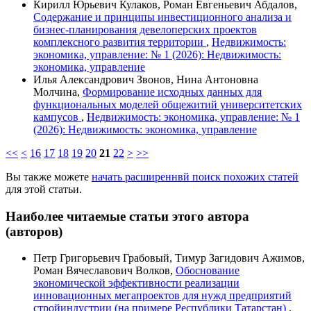
Кирилл Юрьевич Кулаков, Роман Евгеньевич Абдалов,
Содержание и принципы инвестиционного анализа и
бизнес-планирования девелоперских проектов
комплексного развития территории
,
Недвижимость:
экономика, управление: № 1 (2026): Недвижимость:
экономика, управление
Илья Александрович Звонов, Нина Антоновна
Молчина,
Формирование исходных данных для
функциональных моделей общежитий университетских
кампусов
,
Недвижимость: экономика, управление: № 1
(2026): Недвижимость: экономика, управление
<<
<
16
17
18
19
20
21
22
>
>>
Вы также можете
начать расширеннвй поиск похожих статей
для этой статьи.
Наиболее читаемые статьи этого автора
(авторов)
Петр Григорьевич Грабовый, Тимур Загидович Ажимов,
Роман Вячеславович Волков,
Обоснование
экономической эффективности реализации
инновационных мегапроектов для нужд предприятий
стройиндустрии (на примере Республики Татарстан)
,