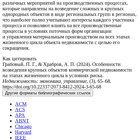
различных мероприятий на производственных процессах,
которые направлены на возведение сложных и крупных
однородных объектов в виде региональных групп в регионах,
что наиболее полно учитывают интересы каждого участника
процесса и позволяют влиять на все производственные
процессы в условиях поточных форм организации
и управления материальным производством на всех этапах
жизненного цикла объекта недвижимости с целью его
сокращения.
Информация
Как цитировать
Грабовый, П. Г., & Храбров, А. П. (2024). Особенности
о статье
возведения крупных объектов коммерческой недвижимости
на этапах жизненного цикла в условиях риска.
Недвижимость: экономика, управление
, (3), 65–68.
https://doi.org/10.22337/2073-8412-2024-3-65-68
Другие форматы библиографических ссылок
ACM
ACS
APA
ABNT
Chicago
Harvard
IEEE