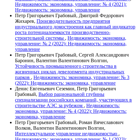
Недвижимость: экономика, управление: № 4 (2021):
Недвижимость: экономика, управление
Петр Григорьевич Грабовый, Дмитрий Федорович
Жихарев,
Производительность предприятия
индустриального домостроения как главный индикатор
роста потенциалоемкости производственно-
строительной системы
,
Недвижимость: экономика,
управление: № 2 (2022): Недвижимость: экономика,
управление
Петр Григорьевич Грабовый, Сергей Александрович
Баронин, Валентин Валентинович Волгин,
Устойчивость промышленного строительства в
жизненных циклах девелопмента индустриальных
парков
,
Недвижимость: экономика, управление: № 3
(2022): Недвижимость: экономика, управление
Денис Евгеньевич Сеземин, Петр Григорьевич
Грабовый,
Выбор рациональной глубины
специализации российских компаний, участвующих в
строительстве АЭС за рубежом
,
Недвижимость:
экономика, управление: № 4 (2022): Недвижимость:
экономика, управление
Петр Григорьевич Грабовый, Роман Вячеславович
Волков, Валентин Валентинович Волгин,
Интеллектуальное управление недвижимостью
,
Недвижимость: экономика, управление: № 1 (2023):