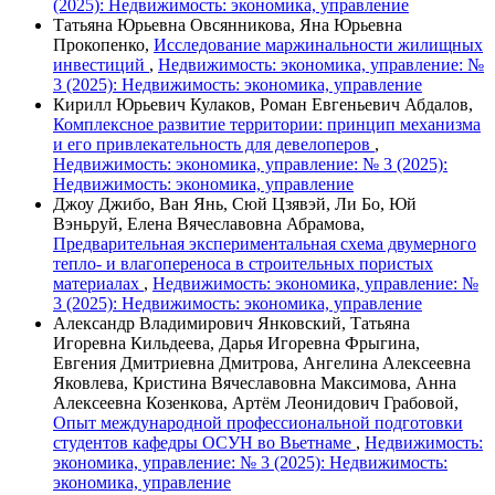
(2025): Недвижимость: экономика, управление
Татьяна Юрьевна Овсянникова, Яна Юрьевна
Прокопенко,
Исследование маржинальности жилищных
инвестиций
,
Недвижимость: экономика, управление: №
3 (2025): Недвижимость: экономика, управление
Кирилл Юрьевич Кулаков, Роман Евгеньевич Абдалов,
Комплексное развитие территории: принцип механизма
и его привлекательность для девелоперов
,
Недвижимость: экономика, управление: № 3 (2025):
Недвижимость: экономика, управление
Джоу Джибо, Ван Янь, Сюй Цзявэй, Ли Бо, Юй
Вэньруй, Елена Вячеславовна Абрамова,
Предварительная экспериментальная схема двумерного
тепло- и влагопереноса в строительных пористых
материалах
,
Недвижимость: экономика, управление: №
3 (2025): Недвижимость: экономика, управление
Александр Владимирович Янковский, Татьяна
Игоревна Кильдеева, Дарья Игоревна Фрыгина,
Евгения Дмитриевна Дмитрова, Ангелина Алексеевна
Яковлева, Кристина Вячеславовна Максимова, Анна
Алексеевна Козенкова, Артём Леонидович Грабовой,
Опыт международной профессиональной подготовки
студентов кафедры ОСУН во Вьетнаме
,
Недвижимость:
экономика, управление: № 3 (2025): Недвижимость:
экономика, управление