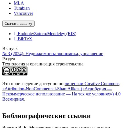
MLA
Turabian
Vancouver
Скачать ссылку
Endnote/Zotero/Mendeley (RIS)
BibTeX
Выпуск
№ 3 (2024): Недвижимость: экономика, управление
Раздел
Технология и организация строительства
Это произведение доступно по
лицензии Creative Commons
«Attribution-NonCommercial-ShareAlike» («Атрибуция —
Некоммерческое использование — На тех же условиях») 4.0
Всемирная
.
Библиографические ссылки
Волгин В. В. Моделирование локально-интегрального