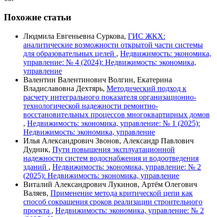
Похожие статьи
Людмила Евгеньевна Суркова,
ГИС ЖКХ:
аналитические возможности открытой части системы
для образовательных целей
,
Недвижимость: экономика,
управление: № 4 (2024): Недвижимость: экономика,
управление
Валентин Валентинович Волгин, Екатерина
Владиславовна Дехтярь,
Методический подход к
расчету интегрального показателя организационно-
технологической надежности ремонтно-
восстановительных процессов многоквартирных домов
,
Недвижимость: экономика, управление: № 1 (2025):
Недвижимость: экономика, управление
Илья Александрович Звонов, Александр Павлович
Дудник,
Пути повышения эксплуатационной
надежности систем водоснабжения и водоотведения
зданий
,
Недвижимость: экономика, управление: № 2
(2025): Недвижимость: экономика, управление
Виталий Александрович Лукинов, Артём Олегович
Валяев,
Применение метода критической цепи как
способ сокращения сроков реализации строительного
проекта
,
Недвижимость: экономика, управление: № 2