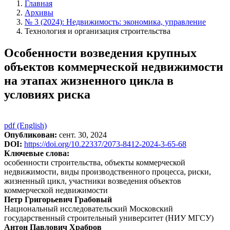
Главная
Архивы
№ 3 (2024): Недвижимость: экономика, управление
Технология и организация строительства
Особенности возведения крупных
объектов коммерческой недвижимости
на этапах жизненного цикла в
условиях риска
Боковая
pdf (English)
панель
Опубликован:
сент. 30, 2024
статьи
DOI:
https://doi.org/10.22337/2073-8412-2024-3-65-68
Ключевые слова:
особенности строительства, объекты коммерческой
недвижимости, виды производственного процесса, риски,
жизненный цикл, участники возведения объектов
коммерческой недвижимости
Основное
Петр Григорьевич Грабовый
Национальный исследовательский Московский
содержимое
государственный строительный университет (НИУ МГСУ)
статьи
Антон Павлович Храбров