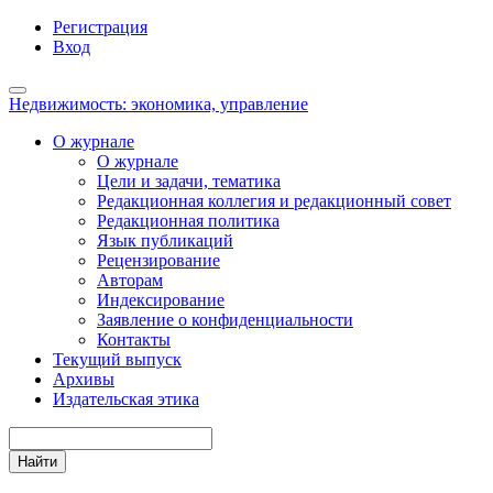
Регистрация
Главная
Вход
навигационная
панель
Toggle
Основное
Недвижимость: экономика, управление
navigation
содержимое
О журнале
Боковая
О журнале
панель
Цели и задачи, тематика
Редакционная коллегия и редакционный совет
Редакционная политика
Язык публикаций
Рецензирование
Авторам
Индексирование
Заявление о конфиденциальности
Контакты
Текущий выпуск
Архивы
Издательская этика
Найти