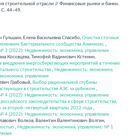
я строительной отрасли // Финансовые рынки и банки.
 С. 44–49.
ич Гульшин, Елена Васильевна Спасибо,
Очистка сточных
рименением бактериального сообщества Анаммокс
,
№ 3 (2022): Недвижимость: экономика, управление
евна Косовцева, Тимофей Вадимович Кстенин,
в внедрения энергосберегающих мероприятий в течение
тального строительства
,
Недвижимость: экономика,
 экономика, управление
евич Грабовый,
Выбор рациональной глубины
частвующих в строительстве АЭС за рубежом
,
№ 4 (2022): Недвижимость: экономика, управление
российского законодательства в сфере строительства,
 за второй–четвертый кварталы 2022 года
,
№ 4 (2022): Недвижимость: экономика, управление
славович Волков, Валентин Валентинович Волгин,
имостью
,
Недвижимость: экономика, управление: № 1
вление