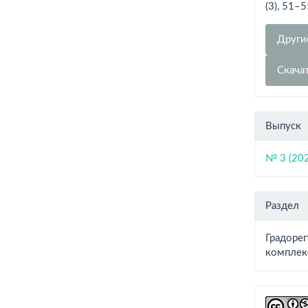
(3), 51–
Други
Скача
Выпуск
№ 3 (20
Раздел
Градоре
комплек