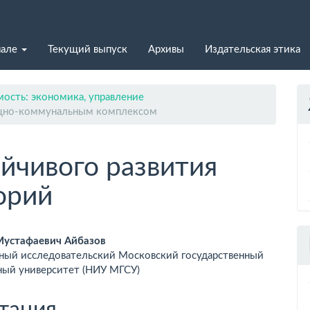
нале
Текущий выпуск
Архивы
Издательская этика
ость: экономика, управление
ищно-коммунальным комплексом
йчивого развития
орий
вное
устафаевич Айбазов
ный исследовательский Московский государственный
ржимое
ный университет (НИУ МГСУ)
ьи
тация