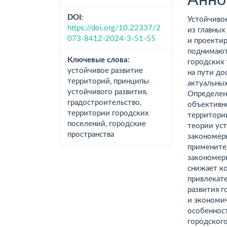
DOI:
Устойчивое
https://doi.org/10.22337/2
из главных
073-8412-2024-3-51-55
и проектир
поднимают
Ключевые слова:
городских
устойчивое развитие
на пути до
территорий, принципы
актуальных
устойчивого развития,
Определен
градостроительство,
объективн
территории городских
территори
поселений, городские
теории уст
пространства
закономерн
примените
закономер
снижает к
привлекате
развития 
и экономи
особеннос
городского