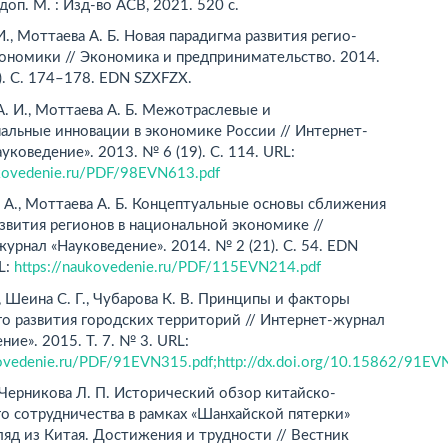
доп. М. : Изд-во АСВ, 2021. 520 с.
И., Моттаева А. Б. Новая парадигма развития регио­
ономики // Экономика и предпринимательство. 2014.
. С. 174–178. EDN SZXFZX.
 И., Моттаева А. Б. Межотраслевые и
альные инновации в экономике России // Интернет-
уковедение». 2013. № 6 (19). С. 114. URL:
ukovedenie.ru/PDF/98EVN613.pdf
 А., Моттаева А. Б. Концептуальные основы сближения
звития регионов в национальной экономике //
урнал «Науковедение». 2014. № 2 (21). С. 54. EDN
L:
https://naukovedenie.ru/PDF/115EVN214.pdf
., Шеина С. Г., Чубарова К. В. Принципы и факторы
о развития городских территорий // Интернет-журнал
ние». 2015. Т. 7. № 3. URL:
kovedenie.ru/PDF/91EVN315.pdf;http://dx.doi.org/10.15862/91E
Черникова Л. П. Исторический обзор китайско-
о сотрудничества в рамках «Шанхайской пятерки»
ляд из Китая. Достижения и трудности // Вестник