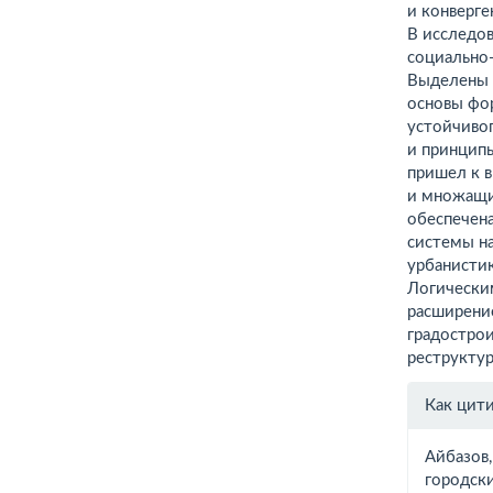
и конверге
В исследо
социально
Выделены 
основы фо
устойчивог
и принципы
пришел к 
и множащи
обеспечена
системы на
урбанистик
Логически
расширени
градострои
реструкту
Инфо
Как цит
о ста
Айбазов,
городск