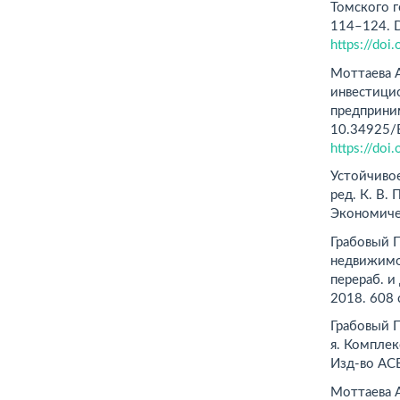
Томского г
114–124. 
https://do
Моттаева А
инвестици
предприним
10.34925/E
https://do
Устойчивое
ред. К. В. 
Экономичес
Грабовый П
недвижимос
перераб. и
2018. 608 
Грабовый П
я. Комплек
Изд-во АСВ
Моттаева А