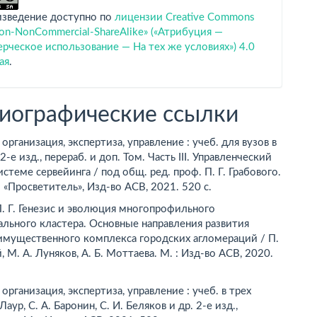
изведение доступно по
лицензии Creative Commons
tion-NonCommercial-ShareAlike» («Атрибуция —
ческое использование — На тех же условиях») 4.0
ая
.
иографические ссылки
 организация, экспертиза, управление : учеб. для вузов в
 2-е изд., перераб. и доп. Том. Часть III. Управленческий
истеме сервейинга / под общ. ред. проф. П. Г. Грабового.
о «Просветитель», Изд-во АСВ, 2021. 520 с.
. Г. Генезис и эволюция многопрофильного
льного кластера. Основные направления развития
имущественного комплекса городских агломераций / П.
, М. А. Луняков, А. Б. Моттаева. М. : Изд-во АСВ, 2020.
 организация, экспертиза, управление : учеб. в трех
 Лаур, С. А. Баронин, С. И. Беляков и др. 2-е изд.,