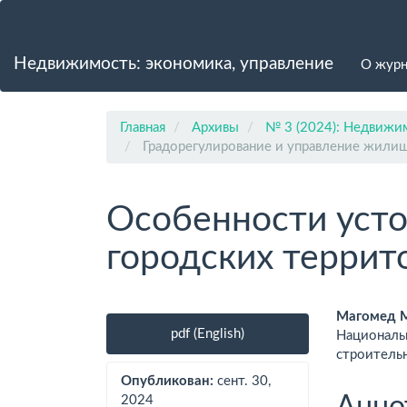
Главная
навигационная
панель
Недвижимость: экономика, управление
О жур
Основное
содержимое
Боковая
панель
Главная
Архивы
№ 3 (2024): Недвижим
Градорегулирование и управление жил
Особенности усто
городских террит
Боковая
Осно
Магомед М
pdf (English)
Националь
панель
соде
строитель
статьи
стат
Опубликован:
сент. 30,
Анно
2024