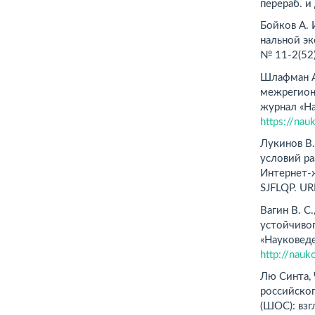
перераб. и 
Бойков А. 
нальной эк
№ 11-2(52)
Шлафман А.
межрегион
журнал «На
https://na
Лукинов В.
условий ра
Интернет-ж
SJFLQP. UR
Вагин В. С
устойчивог
«Науковеде
http://nau
Лю Синта, 
российског
(ШОС): взг