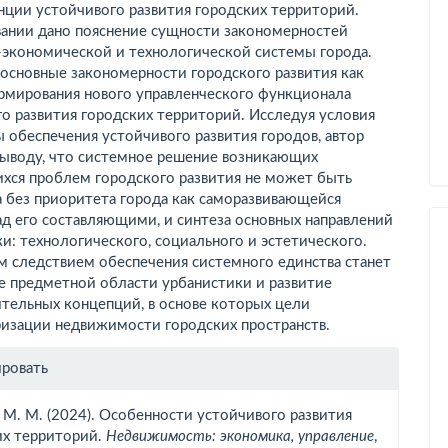
нции устойчивого развития городских территорий.
вании дано пояснение сущности закономерностей
-экономической и технологической системы города.
основные закономерности городского развития как
рмирования нового управленческого функционала
о развития городских территорий. Исследуя условия
 обеспечения устойчивого развития городов, автор
выводу, что системное решение возникающих
хся проблем городского развития не может быть
 без приоритета города как саморазвивающейся
д его составляющими, и синтеза основных направлений
и: технологического, социального и эстетического.
м следствием обеспечения системного единства станет
е предметной области урбанистики и развитие
тельных концепций, в основе которых цели
ризации недвижимости городских пространств.
рмация
ировать
тье
 М. М. (2024). Особенности устойчивого развития
их территорий.
Недвижимость: экономика, управление
,