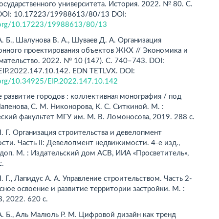
осударственного университета. История. 2022. № 80. С.
DOI: 10.17223/19988613/80/13 DOI:
i.org/10.17223/19988613/80/13
. Б., Шалунова В. А., Шуваев Д. А. Организация
онного проектирования объектов ЖКХ // Экономика и
ательство. 2022. № 10 (147). С. 740–743. DOI:
IP.2022.147.10.142. EDN TETLVX. DOI:
i.org/10.34925/EIP.2022.147.10.142
 развитие городов : коллективная монография / под
Папенова, С. М. Никонорова, К. С. Ситкиной. М. :
кий факультет МГУ им. М. В. Ломоносова, 2019. 288 с.
. Г. Организация строительства и девелопмент
ти. Часть II: Девелопмент недвижимости. 4-е изд.,
 доп. М. : Издательский дом АСВ, ИИА «Просветитель»,
с.
. Г., Лапидус А. А. Управление строительством. Часть 2-
сное освоение и развитие территории застройки. М. :
, 2022. 620 с.
. Б., Аль Малюль Р. М. Цифровой дизайн как тренд