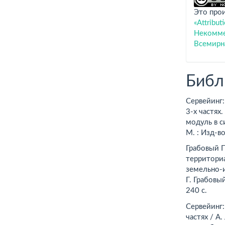
Это про
«Attribu
Некоммер
Всемирн
Библ
Сервейинг:
3-х частях.
модуль в с
М. : Изд-в
Грабовый П
территориа
земельно-
Г. Грабовый
240 с.
Сервейинг:
частях / А.