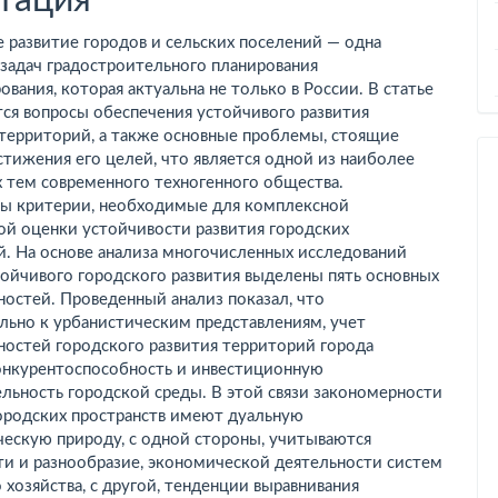
 развитие городов и сельских поселений — одна
 задач градостроительного планирования
ования, которая актуальна не только в России. В статье
ся вопросы обеспечения устойчивого развития
 территорий, а также основные проблемы, стоящие
стижения его целей, что является одной из наиболее
 тем современного техногенного общества.
ы критерии, необходимые для комплексной
ой оценки устойчивости развития городских
й. На основе анализа многочисленных исследований
ойчивого городского развития выделены пять основных
остей. Проведенный анализ показал, что
льно к урбанистическим представлениям, учет
ностей городского развития территорий города
онкурентоспособность и инвестиционную
льность городской среды. В этой связи закономерности
городских пространств имеют дуальную
ческую природу, с одной стороны, учитываются
ти и разнообразие, экономической деятельности систем
 хозяйства, с другой, тенденции выравнивания