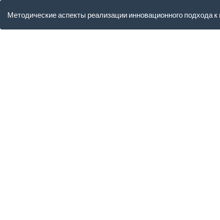
Вернуться
к
Методические аспекты реализации инновационного подхода 
Подробностям
о
статье