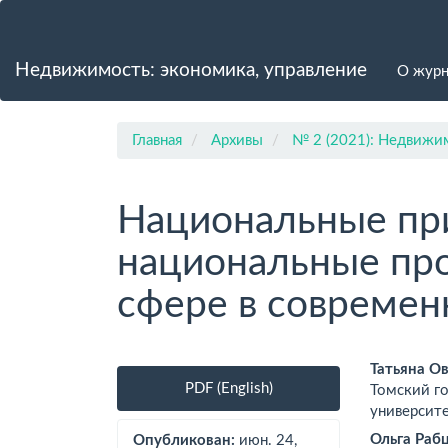
Главная
навигационная
панель
Недвижимость: экономика, управление
О жур
Основное
содержимое
Боковая
панель
Главная
Архивы
№ 2 (2021): Недвижим
Национальные пр
национальные пр
сфере в современ
Боковая
Осно
Татьяна О
PDF (English)
Томский г
панель
соде
университе
статьи
стат
Ольга Раб
Опубликован:
июн. 24,