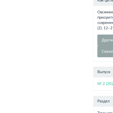
Как цит
о ста
Овсянник
приорит
совреме
(2), 12–
Други
Скача
Выпуск
№ 2 (20
Раздел