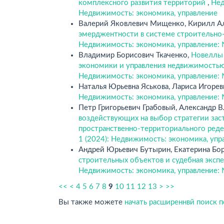
комплексного развития территорий
,
Нед
Недвижимость: экономика, управление
Валерий Яковлевич Мищенко, Кирилл А
эмерджентности в системе строительно
Недвижимость: экономика, управление: 
Владимир Борисович Ткаченко,
Новеллы 
экономики и управления недвижимостью
Недвижимость: экономика, управление: 
Наталья Юрьевна Яськова, Лариса Игорев
Недвижимость: экономика, управление: 
Петр Григорьевич Грабовый, Александр 
воздействующих на выбор стратегии зас
пространственно-территориального ред
1 (2024): Недвижимость: экономика, упр
Андрей Юрьевич Бутырин, Екатерина Бор
строительных объектов и судебная экспе
Недвижимость: экономика, управление: 
<<
<
4
5
6
7
8
9
10
11
12
13
>
>>
Вы также можете
начать расширеннвй поиск 