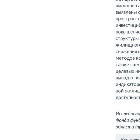
выполнен а
выявлены 
пространс
инвестици
повышение
структуры 
жилищного
снижения с
методов ко
также сце
целевых и
вывод о н
ин­дикатор
ной жилищ
доступност
Исследован
Фонда фунд
области (
Инфо