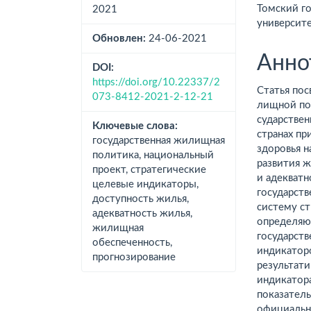
Томский г
2021
университе
Обновлен:
24-06-2021
Анно
DOI:
https://doi.org/10.22337/2
Статья пос
073-8412-2021-2-12-21
лищной пол
сударствен
Ключевые слова:
странах пр
государственная жилищная
здоровья н
политика, национальный
развития ж
проект, стратегические
и адекватн
целевые индикаторы,
государст
доступность жилья,
систему ст
адекватность жилья,
определяющ
жилищная
государст
обеспеченность,
индикато­
прогнозирование
ре­зульта
индикатор
показатель
официальны