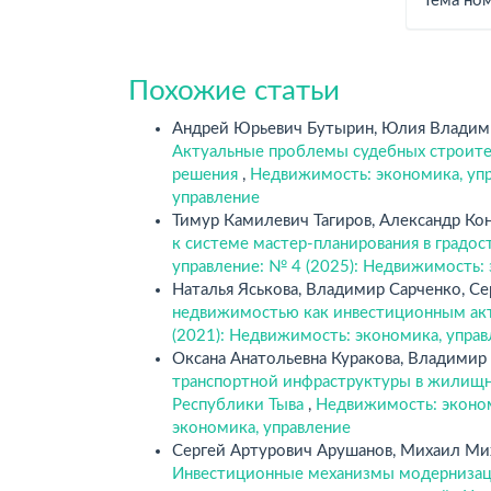
Тема но
Похожие статьи
Андрей Юрьевич Бутырин, Юлия Владимир
Актуальные проблемы судебных строител
решения
,
Недвижимость: экономика, упр
управление
Тимур Камилевич Тагиров, Александр Ко
к системе мастер-планирования в градо
управление: № 4 (2025): Недвижимость:
Наталья Яськова, Владимир Сарченко, С
недвижимостью как инвестиционным а
(2021): Недвижимость: экономика, упра
Оксана Анатольевна Куракова, Владими
транспортной инфраструктуры в жилищн
Республики Тыва
,
Недвижимость: эконом
экономика, управление
Сергей Артурович Арушанов, Михаил Ми
Инвестиционные механизмы модернизац