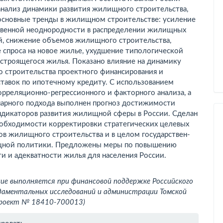
нализ динамики развития жилищно­го строительства,
основные тренды в жилищном строительстве: усиление
твенной неоднородно­сти в распределении жилищных
й, снижение объ­емов жилищного строительства,
 спроса на новое жилье, ухудшение типологической
строящего­ся жилья. Показано влияние на динамику
 стро­ительства проектного финансирования и
тавок по ипотечному кредиту. С использованием
рреляци­онно-регрессионного и факторного анализа, а
нар­ного подхода выполнен прогноз достижимости
нди­каторов развития жилищной сферы в России. Сделан
еобходимости корректировки стратегических целевых
ов жилищного строительства и в целом государствен­
ной политики. Предложены меры по повышению
и и адекватности жилья для населения России.
ие выполняется при финансо­вой поддержке Российского
аментальных иссле­дований и администрации Томской
проект № 18­410-700013)
рмация