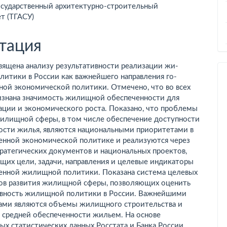
осударственный архитектурно-строительный
т (ТГАСУ)
тация
вящена анализу результативности реализации жи­
итики в России как важнейшего направления го­
ной экономической политики. Отмечено, что во всех
изнана значимость жилищной обеспеченно­сти для
ации и экономического роста. Показано, что проблемы
илищной сферы, в том числе обес­печение доступности
ости жилья, являются наци­ональными приоритетами в
венной экономической политике и реализуются через
ратегических доку­ментов и национальных проектов,
их цели, за­дачи, направления и целевые индикаторы
венной жилищной политики. Показана система целевых
ров развития жилищной сферы, позволяющих оценить
тивность жилищной политики в России. Важнейшими
ами являются объемы жилищного строительства и
 средней обеспеченности жильем. На осно­ве
х статистических данных Росстата и Бан­ка России