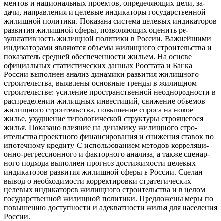
ментов и национальных проектов, определяющих цели, за­
дачи, направления и целевые индикаторы государственной
жилищной политики. Показана система целевых индикато­ров
развития жилищной сферы, позволяющих оценить ре­
зультативность жилищной политики в России. Важнейшими
индикаторами являются объемы жилищного строительства и
показатель средней обеспеченности жильем. На осно­ве
официальных статистических данных Росстата и Бан­ка
России выполнен анализ динамики развития жилищно­го
строительства, выявлены основные тренды в жилищном
строительстве: усиление пространственной неоднородно­сти в
распределении жилищных инвестиций, снижение объ­емов
жилищного строительства, повышение спроса на новое
жилье, ухудшение типологической структуры строящего­ся
жилья. Показано влияние на динамику жилищного стро­
ительства проектного финансирования и снижения ставок по
ипотечному кредиту. С использованием методов корреляци­
онно-регрессионного и факторного анализа, а также сценар­
ного подхода выполнен прогноз достижимости целевых
инди­каторов развития жилищной сферы в России. Сделан
вывод о необходимости корректировки стратегических
целевых ин­дикаторов жилищного строительства и в целом
государствен­ной жилищной политики. Предложены меры по
повышению доступности и адекватности жилья для населения
России.