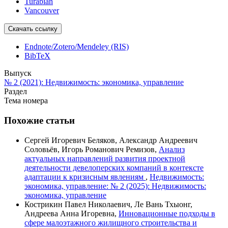
Turabian
Vancouver
Скачать ссылку
Endnote/Zotero/Mendeley (RIS)
BibTeX
Выпуск
№ 2 (2021): Недвижимость: экономика, управление
Раздел
Тема номера
Похожие статьи
Сергей Игоревич Беляков, Александр Андреевич
Соловьёв, Игорь Романович Ремизов,
Анализ
актуальных направлений развития проектной
деятельности девелоперских компаний в контексте
адаптации к кризисным явлениям
,
Недвижимость:
экономика, управление: № 2 (2025): Недвижимость:
экономика, управление
Кострикин Павел Николаевич, Ле Вань Тхыонг,
Андреева Анна Игоревна,
Инновационные подходы в
сфере малоэтажного жилищного строительства и