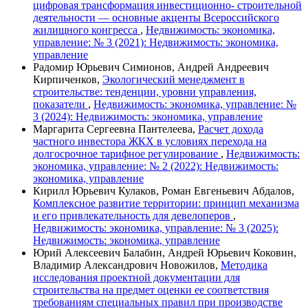
цифровая трансформация инвестиционно- строительной
деятельности — основные акценты Всероссийского
жилищного конгресса
,
Недвижимость: экономика,
управление: № 3 (2021): Недвижимость: экономика,
управление
Радомир Юрьевич Симионов, Андрей Андреевич
Кирпиченков,
Экологический менеджмент в
строительстве: тенденции, уровни управления,
показатели
,
Недвижимость: экономика, управление: №
3 (2024): Недвижимость: экономика, управление
Маргарита Сергеевна Пантелеева,
Расчет дохода
частного инвестора ЖКХ в условиях перехода на
долгосрочное тарифное регулирование
,
Недвижимость:
экономика, управление: № 2 (2022): Недвижимость:
экономика, управление
Кирилл Юрьевич Кулаков, Роман Евгеньевич Абдалов,
Комплексное развитие территории: принцип механизма
и его привлекательность для девелоперов
,
Недвижимость: экономика, управление: № 3 (2025):
Недвижимость: экономика, управление
Юрий Алексеевич Балабин, Андрей Юрьевич Коковин,
Владимир Александрович Новожилов,
Методика
исследования проектной документации для
строительства на предмет оценки ее соответствия
требованиям специальных правил при производстве