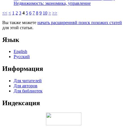
Недвижимость: экономика, управление
<<
<
1
2
3
4
5
6
7
8
9
10
>
>>
Вы также можете
начать расширеннвй поиск похожих статей
для этой статьи.
Язык
English
Русский
Информация
Для читателей
Для авторов
Для библиотек
Индексация