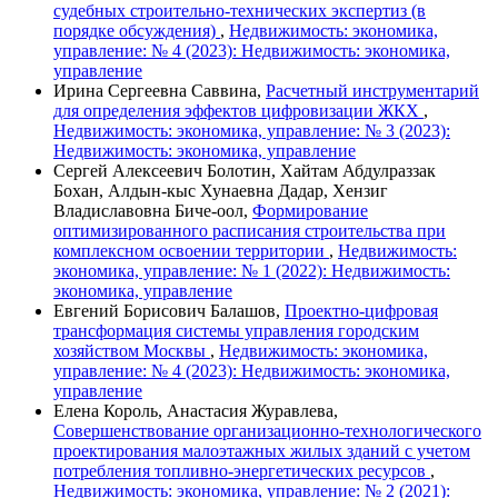
судебных строительно-технических экспертиз (в
порядке обсуждения)
,
Недвижимость: экономика,
управление: № 4 (2023): Недвижимость: экономика,
управление
Ирина Сергеевна Саввина,
Расчетный инструментарий
для определения эффектов цифровизации ЖКХ
,
Недвижимость: экономика, управление: № 3 (2023):
Недвижимость: экономика, управление
Сергей Алексеевич Болотин, Хайтам Абдулраззак
Бохан, Алдын-кыс Хунаевна Дадар, Хензиг
Владиславовна Биче-оол,
Формирование
оптимизированного расписания строительства при
комплексном освоении территории
,
Недвижимость:
экономика, управление: № 1 (2022): Недвижимость:
экономика, управление
Евгений Борисович Балашов,
Проектно-цифровая
трансформация системы управления городским
хозяйством Москвы
,
Недвижимость: экономика,
управление: № 4 (2023): Недвижимость: экономика,
управление
Елена Король, Анастасия Журавлева,
Cовершенствование организационно-технологического
проектирования малоэтажных жилых зданий с учетом
потребления топливно-энергетических ресурсов
,
Недвижимость: экономика, управление: № 2 (2021):