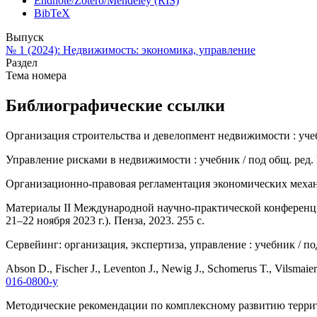
Endnote/Zotero/Mendeley (RIS)
BibTeX
Выпуск
№ 1 (2024): Недвижимость: экономика, управление
Раздел
Тема номера
Библиографические ссылки
Организация строительства и девелопмент недвижимости : учебни
Управление рисками в недвижимости : учебник / под общ. ред. П.
Организационно-правовая регламентация экономических механи
Материалы II Международной научно-практической конференции
21–22 ноября 2023 г.). Пенза, 2023. 255 с.
Сервейинг: организация, экспертиза, управление : учебник / под
Abson D., Fischer J., Leventon J., Newig J., Schomerus T., Vilsmaier 
016-0800-y
Методические рекомендации по комплексному развитию террито