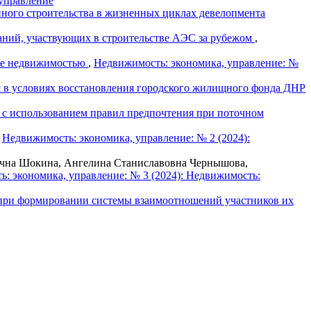
 управление
ного строительства в жизненных циклах девелопмента
ний, участвующих в строительстве АЭС за рубежом
,
ие недвижимостью
,
Недвижимость: экономика, управление: №
ия в условиях восстановления городского жилищного фонда ДНР
 с использованием правил предпочтения при поточном
,
Недвижимость: экономика, управление: № 2 (2024):
ична Шокина, Ангелина Станиславовна Чернышова,
: экономика, управление: № 3 (2024): Недвижимость:
 при формировании системы взаимоотношений участников их