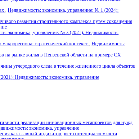
тах
,
Недвижимость: экономика, управление: № 1 (2024):
чивого развития строительного комплекса путем сокращения
ние
ь: экономика, управление: № 3 (2021): Недвижимость:
 макрорегиона: стратегический контекст
,
Недвижимость:
в на рынке жилья в Пензенской области на примере СХ
чины углеродного следа в течение жизненного цикла объектов
(2021): Недвижимость: экономика, управление
тивности реализации инновационных мегапроектов для нужд
едвижимость: экономика, управление
ения как главный индикатор роста потенциалоемкости