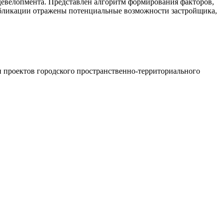
едевелопмента. Представлен алгоритм формирования факторов,
убликации отражены потенциальные возможности застройщика,
ии проектов городского пространственно-территориального