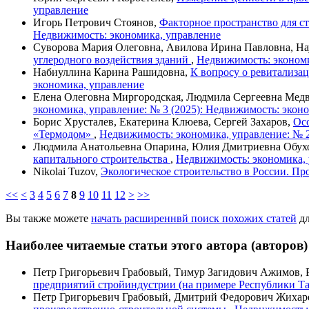
управление
Игорь Петрович Стоянов,
Факторное пространство для с
Недвижимость: экономика, управление
Суворова Мария Олеговна, Авилова Ирина Павловна, Н
углеродного воздействия зданий
,
Недвижимость: экономи
Набиуллина Карина Рашидовна,
К вопросу о ревитализа
экономика, управление
Елена Олеговна Миргородская, Людмила Сергеевна Медв
экономика, управление: № 3 (2025): Недвижимость: экон
Борис Хрусталев, Екатерина Клюева, Сергей Захаров,
Ос
«Термодом»
,
Недвижимость: экономика, управление: № 2
Людмила Анатольевна Опарина, Юлия Дмитриевна Обух
капитального строительства
,
Недвижимость: экономика, 
Nikolai Tuzov,
Экологическое строительство в России. П
<<
<
3
4
5
6
7
8
9
10
11
12
>
>>
Вы также можете
начать расширеннвй поиск похожих статей
дл
Наиболее читаемые статьи этого автора (авторов)
Петр Григорьевич Грабовый, Тимур Загидович Ажимов, 
предприятий стройиндустрии (на примере Республики Т
Петр Григорьевич Грабовый, Дмитрий Федорович Жихар