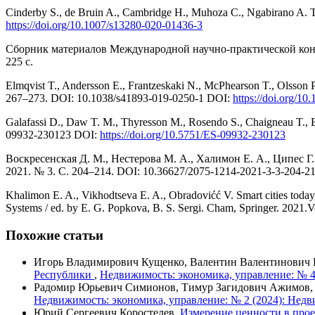
Cinderby S., de Bruin A., Cambridge H., Muhoza C., Ngabi­rano A. T
https://doi.org/10.1007/s13280-020-01436-3
Сборник материалов Международной научно-практической кон
225 с.
Elmqvist T., Andersson E., Frantzeskaki N., McPhearson T., Olsson P., G
267–273. DOI: 10.1038/s41893-019-0250-1 DOI:
https://doi.org/1
Galafassi D., Daw T. M., Thyresson M., Rosendo S., Chaig­neau T., Ban
09932-230123 DOI:
https://doi.org/10.5751/ES-09932-230123
Воскресенская Д. М., Нестерова М. А., Халимон Е. А., Ципес 
2021. № 3. C. 204–214. DOI: 10.36627/2075-1214-2021-3-3-204-2
Khalimon E. A., Vikhodtseva E. A., Obradovićć V. Smart cities toda
Systems / ed. by E. G. Popkova, B. S. Sergi. Cham, Springer. 202
Похожие статьи
Игорь Владимирович Кущенко, Валентин Валентинович
Республики
,
Недвижимость: экономика, управление: № 4
Радомир Юрьевич Симионов, Тимур Загидович Ажимов
Недвижимость: экономика, управление: № 2 (2024): Недв
Юрий Сергеевич Коростелев,
Измерение ценности в прое