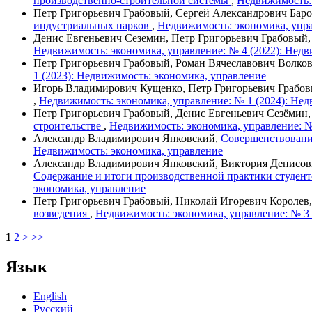
производственно-строительной системы
,
Недвижимость: 
Петр Григорьевич Грабовый, Сергей Александрович Бар
индустриальных парков
,
Недвижимость: экономика, упра
Денис Евгеньевич Сеземин, Петр Григорьевич Грабовый
Недвижимость: экономика, управление: № 4 (2022): Недв
Петр Григорьевич Грабовый, Роман Вячеславович Волко
1 (2023): Недвижимость: экономика, управление
Игорь Владимирович Кущенко, Петр Григорьевич Грабо
,
Недвижимость: экономика, управление: № 1 (2024): Нед
Петр Григорьевич Грабовый, Денис Евгеньевич Сезёмин
строительстве
,
Недвижимость: экономика, управление: №
Александр Владимирович Янковский,
Совершенствовани
Недвижимость: экономика, управление
Александр Владимирович Янковский, Виктория Денисов
Содержание и итоги производственной практики студен
экономика, управление
Петр Григорьевич Грабовый, Николай Игоревич Королев
возведения
,
Недвижимость: экономика, управление: № 3 
1
2
>
>>
Язык
English
Русский