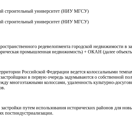
ый строительный университет (НИУ МГСУ)
ый строительный университет (НИУ МГСУ)
странственного редевелопмента городской недвижимости в зад
орическая промышленная недвижимость) + ОКАН (далее объекты 
территории Российской Федерации ведется колоссальными темп
 застройщики в первую очередь задумываются о собственной пол
ежду многоэтажными колоссами, удаленность культурно-досуговы
ов.
застройки путем использования исторических районов для нов
ях постиндустриализации.