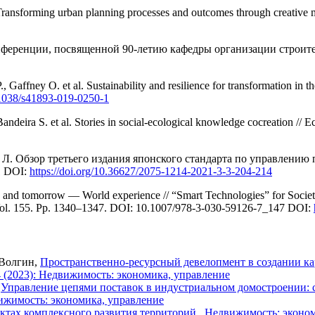
ransforming urban planning processes and outcomes through creative 
ференции, посвященной 90-летию кафедры организации строит
affney O. et al. Sustainability and resilience for transformation in the
0.1038/s41893-019-0250-1
deira S. et al. Stories in social-ecological knowledge cocreation // E
Г. Л. Обзор третьего издания японского стандарта по управлен
1 DOI:
https://doi.org/10.36627/2075-1214-2021-3-3-204-214
y and tomorrow — World experience // “Smart Technologies” for Socie
1.Vol. 155. Pp. 1340–1347. DOI: 10.1007/978-3-030-59126-7_147 DOI:
 Волгин,
Пространственно-ресурсный девелопмент в создании ка
 (2023): Недвижимость: экономика, управление
,
Управление цепями поставок в индустриальном домостроении: 
ижимость: экономика, управление
ктах комплексного развития территорий
,
Недвижимость: эконом