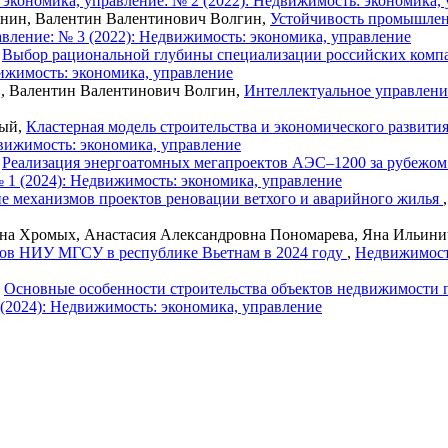
экономика, управление: № 2 (2022): Недвижимость: экономика,
онин, Валентин Валентинович Волгин,
Устойчивость промышлен
вление: № 3 (2022): Недвижимость: экономика, управление
,
Выбор рациональной глубины специализации российских компа
ижимость: экономика, управление
в, Валентин Валентинович Волгин,
Интеллектуальное управлен
вый,
Кластерная модель строительства и экономического развит
вижимость: экономика, управление
,
Реализация энергоатомных мегапроектов АЭС–1200 за рубежом
 1 (2024): Недвижимость: экономика, управление
е механизмов проектов реновации ветхого и аварийного жилья
на Хромых, Анастасия Александровна Пономарева, Яна Ильин
тов НИУ МГСУ в республике Вьетнам в 2024 году
,
Недвижимость
,
Основные особенности строительства объектов недвижимости
(2024): Недвижимость: экономика, управление