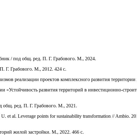
к / под общ. ред. П. Г. Грабового. М., 2024.
 Г. Грабового. М., 2012. 424 c.
змов реализации проектов комплексного развития территории ж
 «Устойчивость развития территорий в инвестиционно-строител
 общ. ред. П. Г. Грабового. М., 2021.
U. et al. Leverage points for sustainability transformation // Ambio. 2
рий жилой застройки. М., 2022. 466 с.