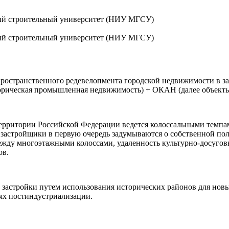
ый строительный университет (НИУ МГСУ)
ый строительный университет (НИУ МГСУ)
странственного редевелопмента городской недвижимости в зад
орическая промышленная недвижимость) + ОКАН (далее объекты 
территории Российской Федерации ведется колоссальными темп
 застройщики в первую очередь задумываются о собственной пол
ежду многоэтажными колоссами, удаленность культурно-досуговы
ов.
застройки путем использования исторических районов для нов
ях постиндустриализации.