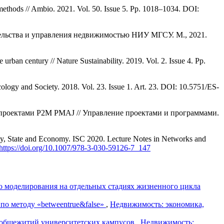
methods // Ambio. 2021. Vol. 50. Issue 5. Pp. 1018–1034. DOI:
ельства и управления недвижимостью НИУ МГСУ. М., 2021.
 urban century // Nature Sustainability. 2019. Vol. 2. Issue 4. Pp.
cology and Society. 2018. Vol. 23. Issue 1. Art. 23. DOI: 10.5751/ES-
ию проектами P2M PMAJ // Управление проектами и программами.
ty, State and Economy. ISC 2020. Lecture Notes in Networks and
https://doi.org/10.1007/978-3-030-59126-7_147
моделирования на отдельных стадиях жизненного цикла
о методу «betweentrue&false»
,
Недвижимость: экономика,
 общежитий университетских кампусов
,
Недвижимость: