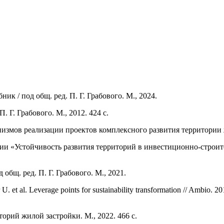
к / под общ. ред. П. Г. Грабового. М., 2024.
 Г. Грабового. М., 2012. 424 c.
змов реализации проектов комплексного развития территории ж
 «Устойчивость развития территорий в инвестиционно-строител
 общ. ред. П. Г. Грабового. М., 2021.
U. et al. Leverage points for sustainability transformation // Ambio. 2
рий жилой застройки. М., 2022. 466 с.