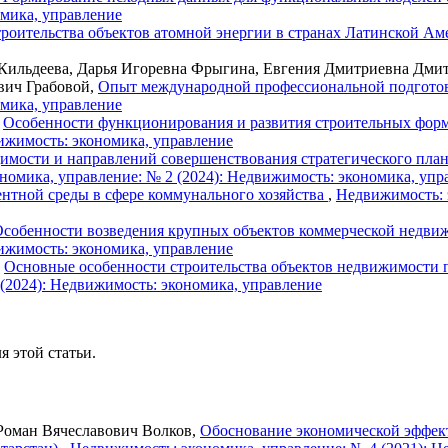
омика, управление
роительства объектов атомной энергии в странах Латинской А
Кильдеева, Дарья Игоревна Фрыгина, Евгения Дмитриевна Дмит
вич Грабовой,
Опыт международной профессиональной подгото
омика, управление
,
Особенности функционирования и развития строительных фо
ижимость: экономика, управление
имости и направлений совершенствования стратегического пла
номика, управление: № 2 (2024): Недвижимость: экономика, упр
ентной среды в сфере коммунального хозяйства
,
Недвижимость: 
собенности возведения крупных объектов коммерческой недвиж
ижимость: экономика, управление
,
Основные особенности строительства объектов недвижимости
(2024): Недвижимость: экономика, управление
я этой статьи.
Роман Вячеславович Волков,
Обоснование экономической эффек