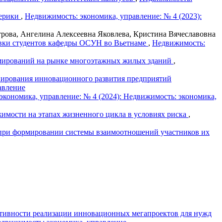
мерики
,
Недвижимость: экономика, управление: № 4 (2023):
рова, Ангелина Алексеевна Яковлева, Кристина Вячеславовна
вки студентов кафедры ОСУН во Вьетнаме
,
Недвижимость:
рмирований на рынке многоэтажных жилых зданий
,
нирования инновационного развития предприятий
авление
экономика, управление: № 4 (2024): Недвижимость: экономика,
имости на этапах жизненного цикла в условиях риска
,
 при формировании системы взаимоотношений участников их
тивности реализации инновационных мегапроектов для нужд