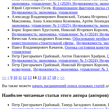
экономика, управление: № 1 (2026): Недвижимость: экон
Юрий Сергеевич Гусев,
Формирование факторов риска ст
Недвижимость: экономика, управление
Александр Владимирович Янковский, Татьяна Игоревна 
Максимова, Анна Алексеевна Козенкова, Артём Леонидо
экономика, управление: № 3 (2025): Недвижимость: экон
Борис Борисович Хрусталев, Николай Игоревич Королев
Недвижимость: экономика, управление: № 4 (2024): Недв
Вячеслав Александрович Власенко,
Обоснование необход
инвестиционно-строительной сферы
,
Недвижимость: эко
Павел Владимирович Качанов,
Оценка состояния конкур
управление
Петр Григорьевич Грабовый, Антон Павлович Храбров,
О
Недвижимость: экономика, управление: № 3 (2024): Недв
Петр Григорьевич Грабовый, Николай Игоревич Королев
возведения
,
Недвижимость: экономика, управление: № 3 
<<
<
9
10
11
12
13
14
15
16
17
18
>
>>
Вы также можете
начать расширеннвй поиск похожих статей
дл
Наиболее читаемые статьи этого автора (авторов)
Петр Григорьевич Грабовый, Тимур Загидович Ажимов, 