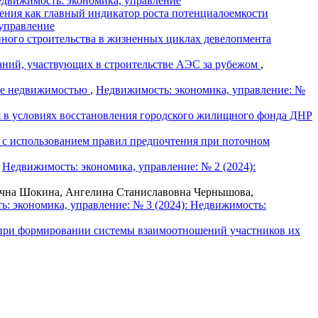
едвижимость: экономика, управление
ения как главный индикатор роста потенциалоемкости
 управление
ного строительства в жизненных циклах девелопмента
ний, участвующих в строительстве АЭС за рубежом
,
ие недвижимостью
,
Недвижимость: экономика, управление: №
ия в условиях восстановления городского жилищного фонда ДНР
 с использованием правил предпочтения при поточном
,
Недвижимость: экономика, управление: № 2 (2024):
ична Шокина, Ангелина Станиславовна Чернышова,
: экономика, управление: № 3 (2024): Недвижимость:
 при формировании системы взаимоотношений участников их