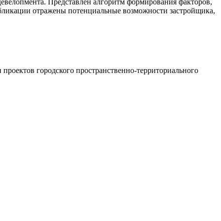
едевелопмента. Представлен алгоритм формирования факторов,
убликации отражены потенциальные возможности застройщика,
ии проектов городского пространственно-территориального