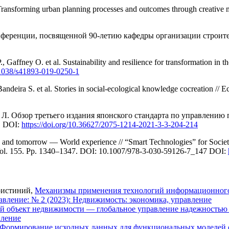
ransforming urban planning processes and outcomes through creative 
ференции, посвященной 90-летию кафедры организации строит
affney O. et al. Sustainability and resilience for transformation in the
0.1038/s41893-019-0250-1
deira S. et al. Stories in social-ecological knowledge cocreation // E
Г. Л. Обзор третьего издания японского стандарта по управлен
1 DOI:
https://doi.org/10.36627/2075-1214-2021-3-3-204-214
y and tomorrow — World experience // “Smart Technologies” for Socie
1.Vol. 155. Pp. 1340–1347. DOI: 10.1007/978-3-030-59126-7_147 DOI:
ристиний,
Механизмы применения технологий информационного 
вление: № 2 (2023): Недвижимость: экономика, управление
 объект недвижимости — глобальное управление надежностью п
вление
Формирование исходных данных для функциональных моделей