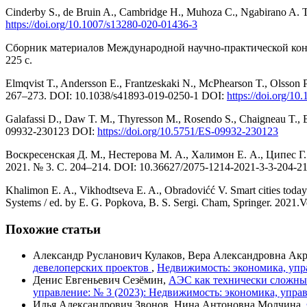
Cinderby S., de Bruin A., Cambridge H., Muhoza C., Ngabi­rano A. T
https://doi.org/10.1007/s13280-020-01436-3
Сборник материалов Международной научно-практической кон
225 с.
Elmqvist T., Andersson E., Frantzeskaki N., McPhearson T., Olsson P., G
267–273. DOI: 10.1038/s41893-019-0250-1 DOI:
https://doi.org/1
Galafassi D., Daw T. M., Thyresson M., Rosendo S., Chaig­neau T., Ban
09932-230123 DOI:
https://doi.org/10.5751/ES-09932-230123
Воскресенская Д. М., Нестерова М. А., Халимон Е. А., Ципес 
2021. № 3. C. 204–214. DOI: 10.36627/2075-1214-2021-3-3-204-2
Khalimon E. A., Vikhodtseva E. A., Obradovićć V. Smart cities toda
Systems / ed. by E. G. Popkova, B. S. Sergi. Cham, Springer. 202
Похожие статьи
Александр Русланович Кулаков, Вера Александровна Ак
девелоперских проектов
,
Недвижимость: экономика, упра
Денис Евгеньевич Сезёмин,
АЭС как технически сложный
управление: № 3 (2023): Недвижимость: экономика, упра
Илья Александрович Звонов, Нина Антоновна Молчина,