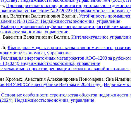
атарстан)
,
Недвижимость: экономика, управление: № 4 (2021): Н
ев,
Производительность предприятия индустриального домостро
экономика, управление: № 2 (2022): Недвижимость: экономика,
онин, Валентин Валентинович Волгин,
Устойчивость промышлен
вление: № 3 (2022): Недвижимость: экономика, управление
,
Выбор рациональной глубины специализации российских компа
ижимость: экономика, управление
в, Валентин Валентинович Волгин,
Интеллектуальное управлен
вый,
Кластерная модель строительства и экономического развит
вижимость: экономика, управление
,
Реализация энергоатомных мегапроектов АЭС–1200 за рубежом
 1 (2024): Недвижимость: экономика, управление
е механизмов проектов реновации ветхого и аварийного жилья
на Хромых, Анастасия Александровна Пономарева, Яна Ильин
тов НИУ МГСУ в республике Вьетнам в 2024 году
,
Недвижимость
,
Основные особенности строительства объектов недвижимости
(2024): Недвижимость: экономика, управление