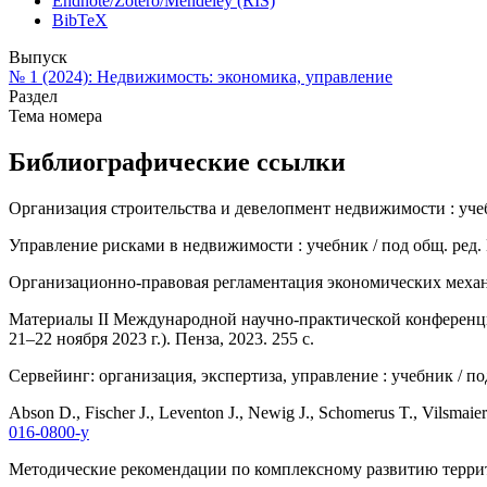
Endnote/Zotero/Mendeley (RIS)
BibTeX
Выпуск
№ 1 (2024): Недвижимость: экономика, управление
Раздел
Тема номера
Библиографические ссылки
Организация строительства и девелопмент недвижимости : учебни
Управление рисками в недвижимости : учебник / под общ. ред. П.
Организационно-правовая регламентация экономических механи
Материалы II Международной научно-практической конференции
21–22 ноября 2023 г.). Пенза, 2023. 255 с.
Сервейинг: организация, экспертиза, управление : учебник / под
Abson D., Fischer J., Leventon J., Newig J., Schomerus T., Vilsmaier 
016-0800-y
Методические рекомендации по комплексному развитию террито