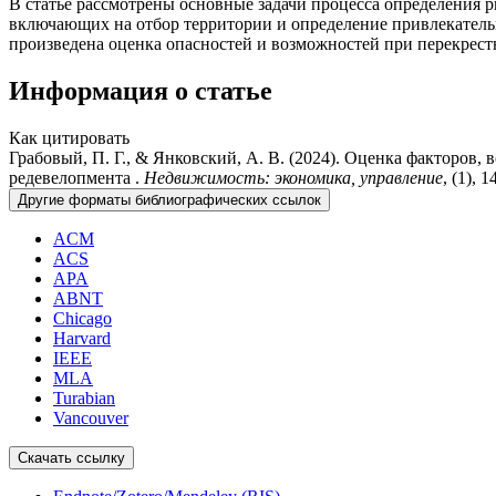
В статье рассмотрены основные задачи процесса определения 
включающих на отбор территории и определение привлекател
произведена оценка опасностей и возможностей при перекрест
Информация о статье
Как цитировать
Грабовый, П. Г., & Янковский, А. В. (2024). Оценка факторов
редевелопмента .
Недвижимость: экономика, управление
, (1), 
Другие форматы библиографических ссылок
ACM
ACS
APA
ABNT
Chicago
Harvard
IEEE
MLA
Turabian
Vancouver
Скачать ссылку