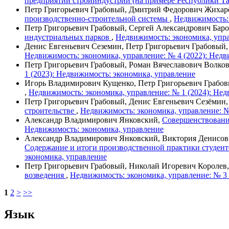
предприятий стройиндустрии (на примере Республики Т
Петр Григорьевич Грабовый, Дмитрий Федорович Жихар
производственно-строительной системы
,
Недвижимость: 
Петр Григорьевич Грабовый, Сергей Александрович Бар
индустриальных парков
,
Недвижимость: экономика, упра
Денис Евгеньевич Сеземин, Петр Григорьевич Грабовый
Недвижимость: экономика, управление: № 4 (2022): Недв
Петр Григорьевич Грабовый, Роман Вячеславович Волко
1 (2023): Недвижимость: экономика, управление
Игорь Владимирович Кущенко, Петр Григорьевич Грабо
,
Недвижимость: экономика, управление: № 1 (2024): Нед
Петр Григорьевич Грабовый, Денис Евгеньевич Сезёмин
строительстве
,
Недвижимость: экономика, управление: №
Александр Владимирович Янковский,
Совершенствовани
Недвижимость: экономика, управление
Александр Владимирович Янковский, Виктория Денисов
Содержание и итоги производственной практики студен
экономика, управление
Петр Григорьевич Грабовый, Николай Игоревич Королев
возведения
,
Недвижимость: экономика, управление: № 3 
1
2
>
>>
Язык