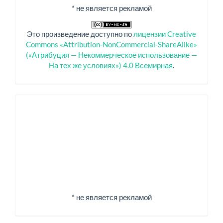
* не является рекламой
Это произведение доступно по
лицензии Creative
Commons «Attribution-NonCommercial-ShareAlike»
(«Атрибуция — Некоммерческое использование —
На тех же условиях») 4.0 Всемирная
.
Спонсоры
* не является рекламой