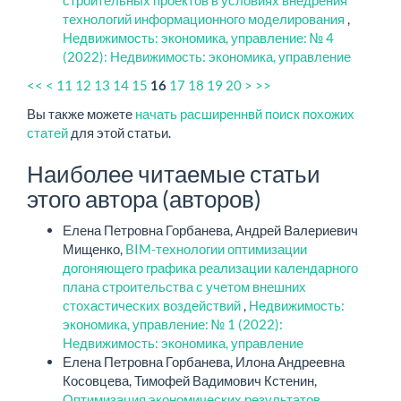
строительных проектов в условиях внедрения
технологий информационного моделирования
,
Недвижимость: экономика, управление: № 4
(2022): Недвижимость: экономика, управление
<<
<
11
12
13
14
15
17
18
19
20
>
>>
16
Вы также можете
начать расширеннвй поиск похожих
статей
для этой статьи.
Наиболее читаемые статьи
этого автора (авторов)
Елена Петровна Горбанева, Андрей Валериевич
Мищенко,
BIM-технологии оптимизации
догоняющего графика реализации календарного
плана строительства с учетом внешних
стохастических воздействий
,
Недвижимость:
экономика, управление: № 1 (2022):
Недвижимость: экономика, управление
Елена Петровна Горбанева, Илона Андреевна
Косовцева, Тимофей Вадимович Кстенин,
Оптимизация экономических результатов