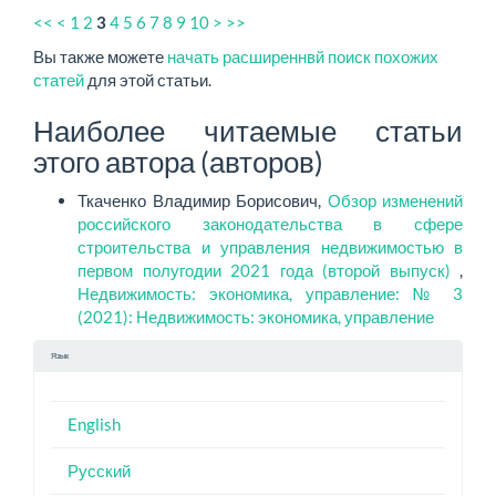
<<
<
1
2
3
4
5
6
7
8
9
10
>
>>
Вы также можете
начать расширеннвй поиск похожих
статей
для этой статьи.
Наиболее читаемые статьи
этого автора (авторов)
Ткаченко Владимир Борисович,
Обзор изменений
российского законодательства в сфере
строительства и управления недвижимостью в
первом полугодии 2021 года (второй выпуск)
,
Недвижимость: экономика, управление: № 3
(2021): Недвижимость: экономика, управление
Язык
English
Русский