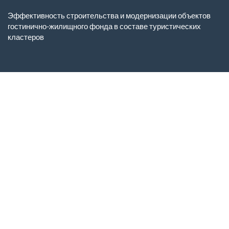
Вернуться
к
Эффективность строительства и модернизации объектов
Подробностям
гостинично-жилищного фонда в составе туристических
о
кластеров
статье
Ск
С
P