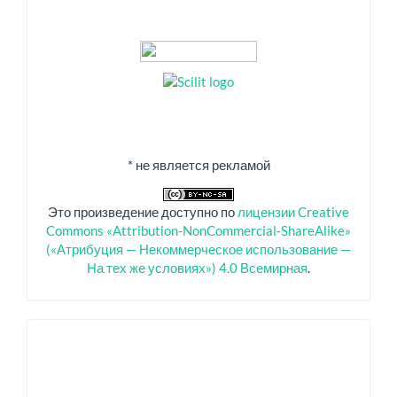
* не является рекламой
Это произведение доступно по
лицензии Creative
Commons «Attribution-NonCommercial-ShareAlike»
(«Атрибуция — Некоммерческое использование —
На тех же условиях») 4.0 Всемирная
.
Спонсоры