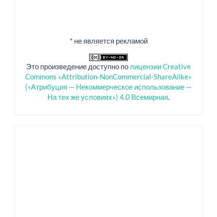
* не является рекламой
Это произведение доступно по
лицензии Creative
Commons «Attribution-NonCommercial-ShareAlike»
(«Атрибуция — Некоммерческое использование —
На тех же условиях») 4.0 Всемирная
.
Спонсоры