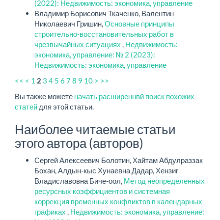
(2022): Недвижимость: экономика, управление
Владимир Борисович Ткаченко, Валентин
Николаевич Гришин,
Основные принципы
строительно-восстановительных работ в
чрезвычайных ситуациях
,
Недвижимость:
экономика, управление: № 2 (2023):
Недвижимость: экономика, управление
<<
<
1
3
4
5
6
7
8
9
10
>
>>
2
Вы также можете
начать расширеннвй поиск похожих
статей
для этой статьи.
Наиболее читаемые статьи
этого автора (авторов)
Сергей Алексеевич Болотин, Хайтам Абдулраззак
Бохан, Алдын-кыс Хунаевна Дадар, Хензиг
Владиславовна Биче-оол,
Метод неопределенных
ресурсных коэффициентов и системная
коррекция временных конфликтов в календарных
графиках
,
Недвижимость: экономика, управление: