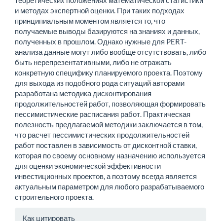
теоретических положениях математической статистики
и методах экспертной оценки. При таких подходах
принципиальным моментом является то, что
получаемые выводы базируются на знаниях и данных,
полученных в прошлом. Однако нужные для PERT-
анализа данные могут либо вообще отсутствовать, либо
быть нерепрезентативными, либо не отражать
конкретную специфику планируемого проекта. Поэтому
для выхода из подобного рода ситуаций авторами
разработана методика дисконтирования
продолжительностей работ, позволяющая формировать
пессимистические расписания работ. Практическая
полезность предлагаемой методики заключается в том,
что расчет пессимистических продолжительностей
работ поставлен в зависимость от дисконтной ставки,
которая по своему основному назначению используется
для оценки экономической эффективности
инвестиционных проектов, а поэтому всегда является
актуальным параметром для любого разрабатываемого
строительного проекта.
Информация
Как цитировать