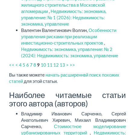
жилищного строительства в Московской
агломерации
,
Недвижимость: экономика,
управление: № 1 (2026): Недвижимость:
экономика, управление
Валентин Валентинович Волгин,
Особенности
управления рисками при реализации
инвестиционно-строительных проектов
,
Недвижимость: экономика, управление: № 2
(2024): Недвижимость: экономика, управление
<<
<
4
5
6
7
8
10
11
12
13
>
>>
9
Вы также можете
начать расширеннвй поиск похожих
статей
для этой статьи.
Наиболее читаемые статьи
этого автора (авторов)
Владимир Иванович Сарченко, Сергей
Анатольевич Хиревич, Михаил Владимирович
Сарченко,
Стоимостное моделирование
урбанизированных территорий
,
Недвижимость: